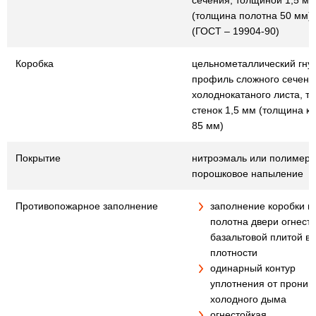
сечения, толщиной 1,5 мм
(толщина полотна 50 мм)
(ГОСТ – 19904-90)
Коробка
цельнометаллический гну
профиль сложного сечения
холоднокатаного листа, т
стенок 1,5 мм (толщина к
85 мм)
Покрытие
нитроэмаль или полимер
порошковое напыление
Противопожарное заполнение
заполнение коробки и
полотна двери огнест
базальтовой плитой в
плотности
одинарный контур
уплотнения от проник
холодного дыма
огнестойкая