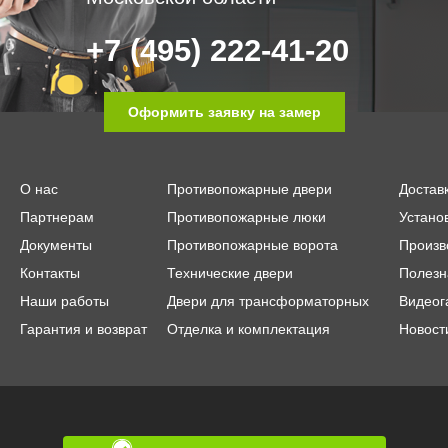
+7 (495) 222-41-20
Оформить заявку на замер
О нас
Противопожарные двери
Достав
Партнерам
Противопожарные люки
Устано
Документы
Противопожарные ворота
Произв
Контакты
Технические двери
Полезн
Наши работы
Двери для трансформаторных
Видеог
Гарантия и возврат
Отделка и комплектация
Новост