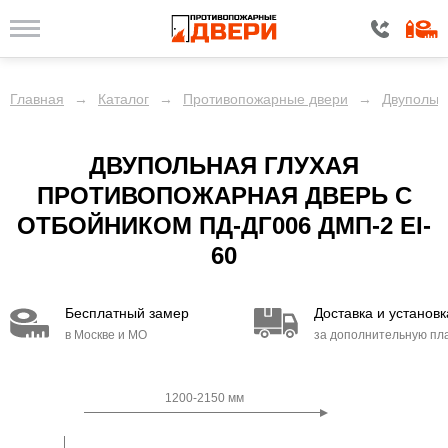
Главная
→
Каталог
→
Противопожарные двери
→
Двупольн
ДВУПОЛЬНАЯ ГЛУХАЯ
ПРОТИВОПОЖАРНАЯ ДВЕРЬ С
ОТБОЙНИКОМ ПД-ДГ006 ДМП-2 EI-
60
Бесплатный замер
Доставка и установк
в Москве и МО
за дополнительную пл
1200-2150 мм