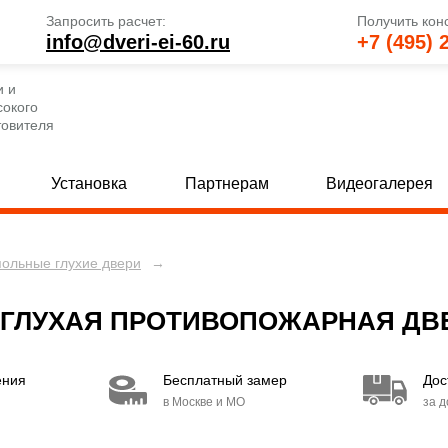
Запросить расчет:
Получить кон
info@dveri-ei-60.ru
+7 (495) 
и и
сокого
товителя
Установка
Партнерам
Видеогалерея
польные глухие двери
→
е глухие двери
Однопольные двери со стеклом
[69]
 глухие двери
Полуторные двери со стеклом
[82]
[
ГЛУХАЯ ПРОТИВОПОЖАРНАЯ ДВЕ
 глухие двери
Двупольные двери со стеклом
[80]
[
ения
Бесплатный замер
Дос
е двери с МДФ и стеклом
Двери с вентиляцией
[30]
[49]
в Москве и МО
за 
 двери с МДФ и стеклом
Двери EI 30
[15]
[6]