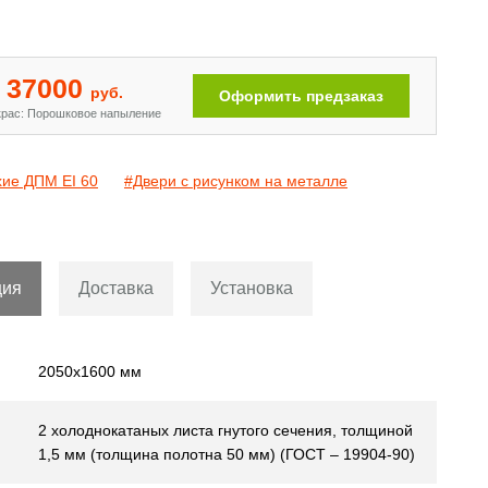
Двери с рисунком на металле
[110]
37000
руб.
Оформить предзаказ
рас: Порошковое напыление
хие ДПМ EI 60
#Двери с рисунком на металле
ция
Доставка
Установка
2050х1600 мм
2 холоднокатаных листа гнутого сечения, толщиной
1,5 мм (толщина полотна 50 мм) (ГОСТ – 19904-90)