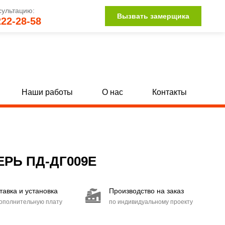
сультацию:
Вызвать замерщика
222-28-58
Наши работы
О нас
Контакты
Однопольные глухие двери с МДФ
[142]
[34]
Полуторные глухие двери с МДФ
132]
[15]
РЬ ПД-ДГ009E
Двупольные глухие двери с МДФ
104]
[15]
тавка и установка
Производство на заказ
Двери со стыковочным узлом
[27]
дополнительную плату
по индивидуальному проекту
Двери с иллюминатором
[85]