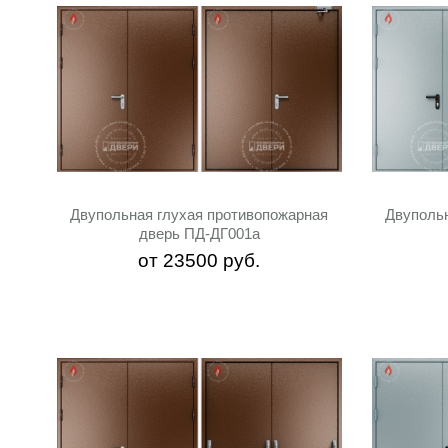
Двупольная глухая противопожарная
Двуполь
дверь ПД-ДГ001a
от
23500
руб.