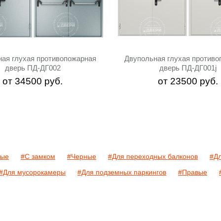
ная глухая противопожарная
Двупольная глухая противо
дверь ПД-ДГ002
дверь ПД-ДГ001j
от
34500
руб.
от
23500
руб.
ные
#С замком
#Черные
#Для переходных балконов
#Дл
#Для мусорокамеры
#Для подземных паркингов
#Правые