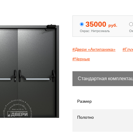
 двери с МДФ и стеклом
Двери «Антипаника»
[15]
[344]
35000
руб.
Окрас: Нитроэмаль
Ок
#Двери «Антипаника»
#Глу
#Черные
Стандартная комплекта
Размер
Полотно