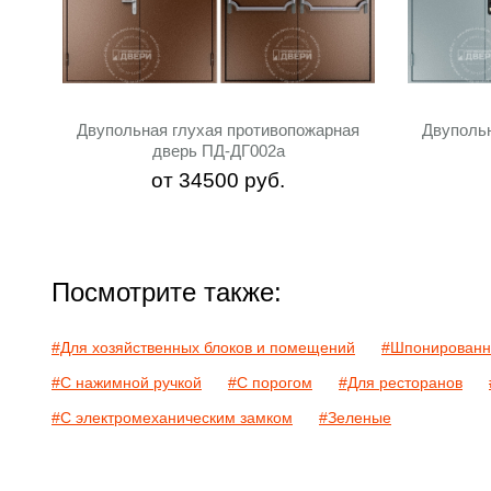
Двупольная глухая противопожарная
Двуполь
дверь ПД-ДГ002a
от
34500
руб.
Посмотрите также:
#Для хозяйственных блоков и помещений
#Шпонирован
#С нажимной ручкой
#С порогом
#Для ресторанов
#С электромеханическим замком
#Зеленые