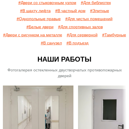
#Двери со стыковочным узлом
#Для библиотек
#В шахту лифта
#В частный дом
#Элитные
#Однопольные правые
#Для чистых помещений
#Белые двери
#Для спортивных залов
#Двери с рисунком на металле
#Для серверной
#Тамбурные
#В санузел
#В подъезд
НАШИ РАБОТЫ
Фотогалерея остекленных двустворчатых противопожарных
дверей