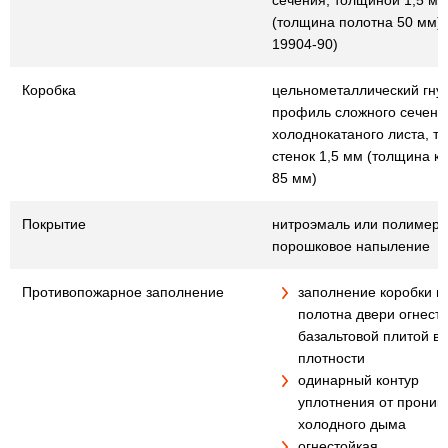
сечения, толщиной 1,5 мм
(толщина полотна 50 мм) (
19904-90)
Коробка
цельнометаллический гну
профиль сложного сечения
холоднокатаного листа, т
стенок 1,5 мм (толщина к
85 мм)
Покрытие
нитроэмаль или полимер
порошковое напыление
Противопожарное заполнение
заполнение коробки и
полотна двери огнест
базальтовой плитой в
плотности
одинарный контур
уплотнения от проник
холодного дыма
огнестойкая