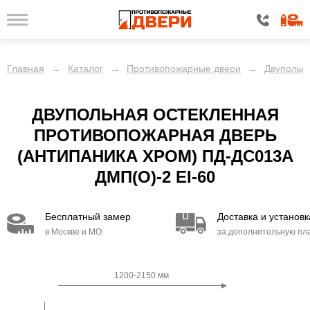
Главная
→
Каталог
→
Противопожарные двери
→
Двупольн
ДВУПОЛЬНАЯ ОСТЕКЛЕННАЯ
ПРОТИВОПОЖАРНАЯ ДВЕРЬ
(АНТИПАНИКА ХРОМ) ПД-ДC013A
ДМП(О)-2 EI-60
Бесплатный замер
Доставка и установк
в Москве и МО
за дополнительную пл
1200-2150 мм