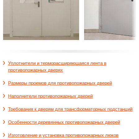
Уплотнители и терморасширяющаяся лента в
противопожарных дверях
Размеры проемов для противопожарных дверей
Наполнители противопожарных дверей
Требования к дверям для трансформаторных подстанций
Особенности деревянных противопожарных дверей
Изготовление и установка противопожарных люков