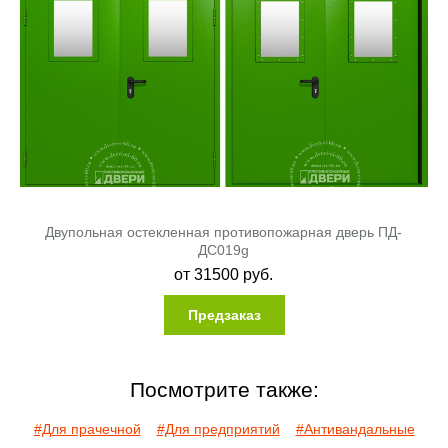
Двупольная остекленная противопожарная дверь ПД-
ДC019g
от
31500
руб.
Предзаказ
Посмотрите также:
#Для прачечной
#Для предприятий
#Антивандальные