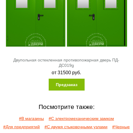
Двупольная остекленная противопожарная дверь ПД-
ДC019g
от
31500
руб.
Предзаказ
Посмотрите также:
#В магазины
#С электромеханическим замком
#Для предприятий
#С двумя стыковочными узлами
#Черные