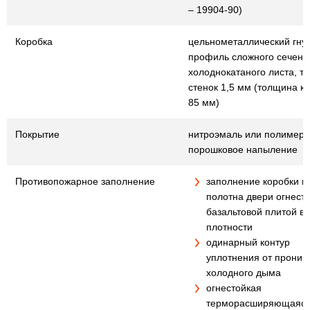
– 19904-90)
Коробка
цельнометаллический гну
профиль сложного сечения
холоднокатаного листа, т
стенок 1,5 мм (толщина к
85 мм)
Покрытие
нитроэмаль или полимер
порошковое напыление
Противопожарное заполнение
заполнение коробки и
полотна двери огнест
базальтовой плитой в
плотности
одинарный контур
уплотнения от проник
холодного дыма
огнестойкая
терморасширяющаяся