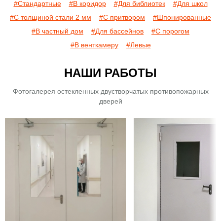
#Стандартные
#В коридор
#Для библиотек
#Для школ
#С толщиной стали 2 мм
#С притвором
#Шпонированные
#В частный дом
#Для бассейнов
#С порогом
#В венткамеру
#Левые
НАШИ РАБОТЫ
Фотогалерея остекленных двустворчатых противопожарных
дверей