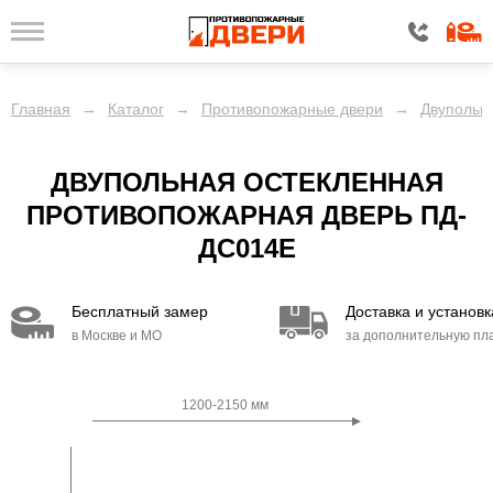
Главная
→
Каталог
→
Противопожарные двери
→
Двупольн
ДВУПОЛЬНАЯ ОСТЕКЛЕННАЯ
ПРОТИВОПОЖАРНАЯ ДВЕРЬ ПД-
ДC014E
Бесплатный замер
Доставка и установк
в Москве и МО
за дополнительную пл
1200-2150 мм