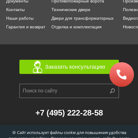
Документы
Противопожарные ворота
Произв
Контакты
Технические двери
Полезн
Наши работы
Двери для трансформаторных
Видеог
Гарантия и возврат
Отделка и комплектация
Новост
Заказать консультацию
+7 (495) 222-28-58
г. Москва, 1-й Балтийский переулок, д. 6/21
🍪 Сайт использует файлы cookie для повышения удобства
к. 1 (станция метро «Сокол», 560м)