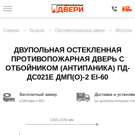
Главная
→
Каталог
→
Противопожарные двери
→
Двупольн
ДВУПОЛЬНАЯ ОСТЕКЛЕННАЯ
ПРОТИВОПОЖАРНАЯ ДВЕРЬ С
ОТБОЙНИКОМ (АНТИПАНИКА) ПД-
ДС021E ДМП(О)-2 EI-60
Бесплатный замер
Доставка и установк
в Москве и МО
за дополнительную пл
1200-2150 мм