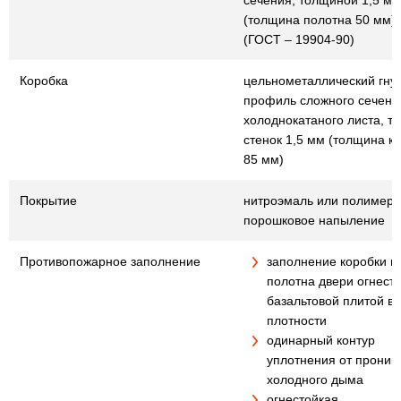
сечения, толщиной 1,5 мм
(толщина полотна 50 мм)
(ГОСТ – 19904-90)
Коробка
цельнометаллический гну
профиль сложного сечения
холоднокатаного листа, т
стенок 1,5 мм (толщина к
85 мм)
Покрытие
нитроэмаль или полимер
порошковое напыление
Противопожарное заполнение
заполнение коробки и
полотна двери огнест
базальтовой плитой в
плотности
одинарный контур
уплотнения от проник
холодного дыма
огнестойкая