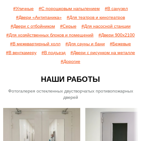
#Уличные
#С порошковым напылением
#В санузел
#Двери «Антипаника»
#Для театров и кинотеатров
#Двери с отбойником
#Серые
#Для насосной станции
#Для хозяйственных блоков и помещений
#Двери 900х2100
#В межквартирный холл
#Для сауны и бани
#Бежевые
#В венткамеру
#В подъезд
#Двери с рисунком на металле
#Дорогие
НАШИ РАБОТЫ
Фотогалерея остекленных двустворчатых противопожарных
дверей