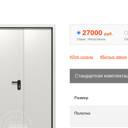
 двери с МДФ и стеклом
Двери «Антипаника»
[15]
[344]
27000
руб.
Окрас: Нитроэмаль
Ок
#Для склада
#Белые двери
Стандартная комплекта
Размер
Полотно