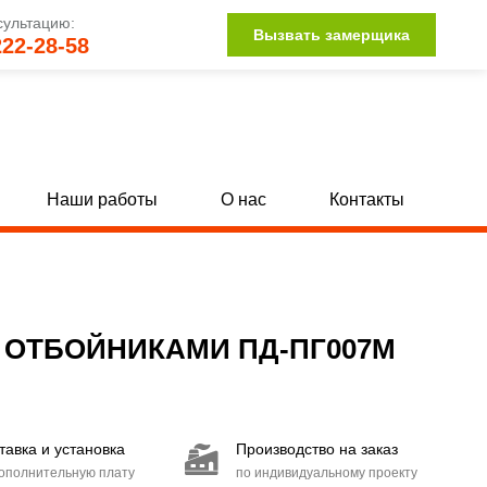
сультацию:
Вызвать замерщика
222-28-58
Наши работы
О нас
Контакты
Однопольные глухие двери с МДФ
[142]
[34]
Полуторные глухие двери с МДФ
132]
[15]
 ОТБОЙНИКАМИ ПД-ПГ007M
Двупольные глухие двери с МДФ
104]
[15]
Двери со стыковочным узлом
[27]
тавка и установка
Производство на заказ
Двери с иллюминатором
[85]
дополнительную плату
по индивидуальному проекту