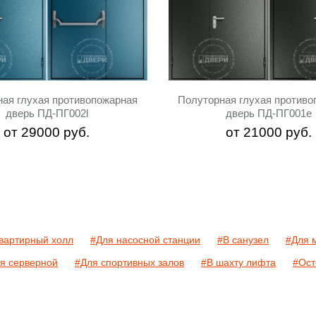
ная глухая противопожарная
Полуторная глухая противо
дверь ПД-ПГ002l
дверь ПД-ПГ001e
от
29000
руб.
от
21000
руб.
вартирный холл
#Для насосной станции
#В санузел
#Для 
я серверной
#Для спортивных залов
#В шахту лифта
#Ост