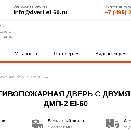
Запросить расчет:
Получить кон
info@dveri-ei-60.ru
+7 (495) 
и и
сокого
товителя
Установка
Партнерам
Видеогалерея
уторные глухие двери
→
е глухие двери
Однопольные двери со стеклом
[69]
 глухие двери
Полуторные двери со стеклом
[82]
[
ТИВОПОЖАРНАЯ ДВЕРЬ С ДВУМЯ
 глухие двери
Двупольные двери со стеклом
[80]
[
ДМП-2 EI-60
е двери с МДФ и стеклом
Двери с вентиляцией
[30]
[49]
ения
Бесплатный замер
Дос
 двери с МДФ и стеклом
Двери EI 30
[15]
[6]
в Москве и МО
за 