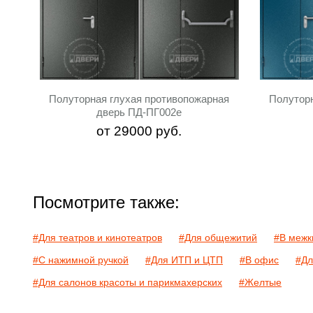
Полуторная глухая противопожарная
Полутор
дверь ПД-ПГ002e
от
29000
руб.
Посмотрите также:
#Для театров и кинотеатров
#Для общежитий
#В межк
#С нажимной ручкой
#Для ИТП и ЦТП
#В офис
#Дл
#Для салонов красоты и парикмахерских
#Желтые