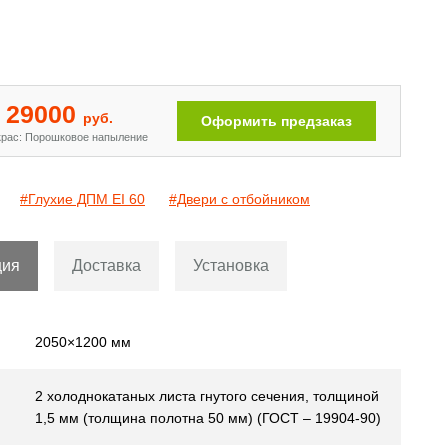
Двери с рисунком на металле
[110]
29000
руб.
Оформить предзаказ
рас: Порошковое напыление
#Глухие ДПМ EI 60
#Двери с отбойником
ция
Доставка
Установка
2050×1200 мм
2 холоднокатаных листа гнутого сечения, толщиной
1,5 мм (толщина полотна 50 мм) (ГОСТ – 19904-90)