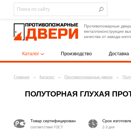
Противопожарные двер
металлоконструкции вы
качества от завода-изго
Каталог
Производство
Доставка
Главная
→
Каталог
→
Противопожарные двери
→
Пол
Однопольны
ПРОТИВОПОЖАРНЫЕ ДВЕРИ
[788]
Полуторные
ПРОТИВОПОЖАРНЫЕ ЛЮКИ
[12]
ПОЛУТОРНАЯ ГЛУХАЯ ПРО
Двупольные
ПРОТИВОПОЖАРНЫЕ ВОРОТА
[12]
Однопольны
ТЕХНИЧЕСКИЕ ДВЕРИ
[250]
Товар сертифицирован
Срок изготовл
Полуторные
соответствие ГОСТ
2-3 дня