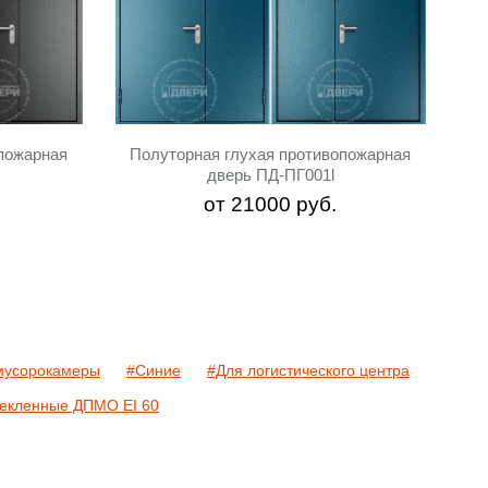
пожарная
Полуторная глухая противопожарная
дверь ПД-ПГ001l
от
21000
руб.
мусорокамеры
#Синие
#Для логистического центра
екленные ДПМО EI 60