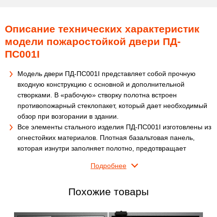
Описание технических характеристик
модели пожаростойкой двери ПД-
ПС001I
Модель двери ПД-ПС001I представляет собой прочную
входную конструкцию с основной и дополнительной
створками. В «рабочую» створку полотна встроен
противопожарный стеклопакет, который дает необходимый
обзор при возгорании в здании.
Все элементы стального изделия ПД-ПС001I изготовлены из
огнестойких материалов. Плотная базальтовая панель,
которая изнутри заполняет полотно, предотвращает
деформацию входного блока при высоких температурах (на
Подробнее
протяжении 60 минут). Благодаря терморасширяющейся
ленте и контуру уплотнителя в помещение не проникнет
Похожие товары
холодный или горячий дым и опасные продукты горения.
Рассматриваемые
металлические противопожарные двери
оборудованы добротным замочным устройством марки