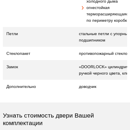
холодного дыма
огнестойкая
терморасширяющаяся
по периметру коробки
Петли
стальные петли с упорны
подшипником
Стеклопакет
противопожарный стеклоп
Замок
«DOORLOCK» цилиндричес
ручкой черного цвета, клю
Дополнительно
доводчик
Узнать стоимость двери Вашей
комплектации