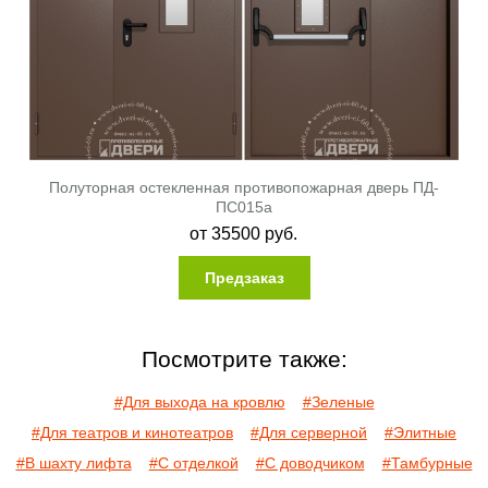
Полуторная остекленная противопожарная дверь ПД-
ПС015a
от
35500
руб.
Предзаказ
Посмотрите также:
#Для выхода на кровлю
#Зеленые
#Для театров и кинотеатров
#Для серверной
#Элитные
#В шахту лифта
#С отделкой
#С доводчиком
#Тамбурные