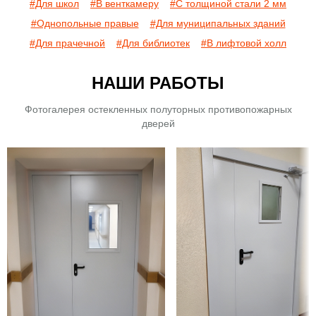
#Для школ
#В венткамеру
#С толщиной стали 2 мм
#Однопольные правые
#Для муниципальных зданий
#Для прачечной
#Для библиотек
#В лифтовой холл
НАШИ РАБОТЫ
Фотогалерея остекленных полуторных противопожарных
дверей