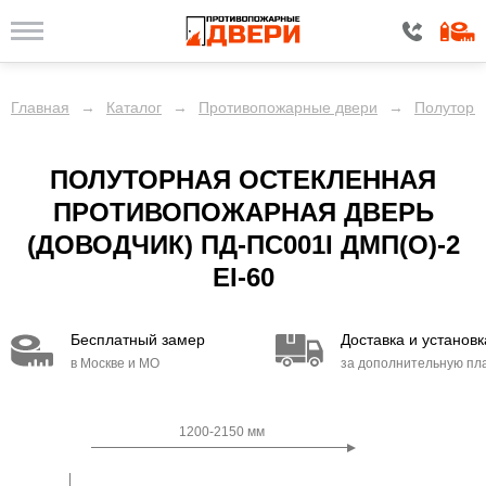
Главная
→
Каталог
→
Противопожарные двери
→
Полуторн
ПОЛУТОРНАЯ ОСТЕКЛЕННАЯ
ПРОТИВОПОЖАРНАЯ ДВЕРЬ
(ДОВОДЧИК) ПД-ПС001I ДМП(О)-2
EI-60
Бесплатный замер
Доставка и установк
в Москве и МО
за дополнительную пл
1200-2150 мм