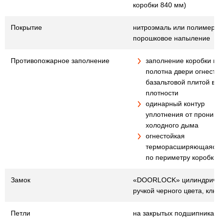
коробки 840 мм)
Покрытие
нитроэмаль или полимер
порошковое напыление
Противопожарное заполнение
заполнение коробки и
полотна двери огнест
базальтовой плитой в
плотности
одинарный контур
уплотнения от проник
холодного дыма
огнестойкая
терморасширяющаяся
по периметру коробки
Замок
«DOORLOCK» цилиндричес
ручкой черного цвета, клю
Петли
на закрытых подшипниках