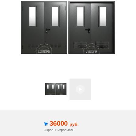
36000
руб.
Окрас: Нитроэмаль