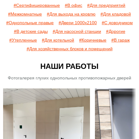
#Сертифицированные
#В офис
#Для предприятий
#Межкомнатные
#Для выхода на кровлю
#Для кладовой
#Однопольные правые
#Двери 1000х2100
#С доводчиком
#В детские сады
#Для насосной станции
#Дорогие
#Утепленные
#Для котельной
#Коричневые
#В гараж
#Для хозяйственных блоков и помещений
НАШИ РАБОТЫ
Фотогалерея глухих однопольных противопожарных дверей