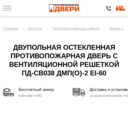
Главная
→
Каталог
→
Противопожарные двери
→
Двери с 
ДВУПОЛЬНАЯ ОСТЕКЛЕННАЯ
ПРОТИВОПОЖАРНАЯ ДВЕРЬ С
ВЕНТИЛЯЦИОННОЙ РЕШЕТКОЙ
ПД-СВ038 ДМП(О)-2 EI-60
Бесплатный замер
Доставка и установк
в Москве и МО
за дополнительную пл