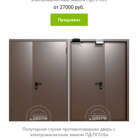
от
27000
руб.
Предзаказ
Полуторная глухая противопожарная дверь с
электромагнитным замком ПД-ПГ016a