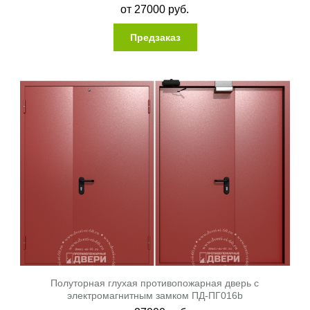
от
27000
руб.
Предзаказ
Полуторная глухая противопожарная дверь с
электромагнитным замком ПД-ПГ016b