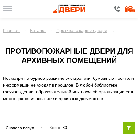
ЦЕНА
Главная
→
Каталог
→
Противопожарные двери
→
КОНСТРУКЦИЯ
ПРОТИВОПОЖАРНЫЕ ДВЕРИ ДЛЯ
ОТДЕЛКА
АРХИВНЫХ ПОМЕЩЕНИЙ
КОМПЛЕКТАЦИЯ
Несмотря на бурное развитие электроники, бумажные носители
ДОПОЛНИТЕЛЬНО
информации не уходят в прошлое. В любой библиотеке,
госучреждении, образовательной или научной организации есть
место хранения книг и/или архивных документов.
Показать
Всего:
30