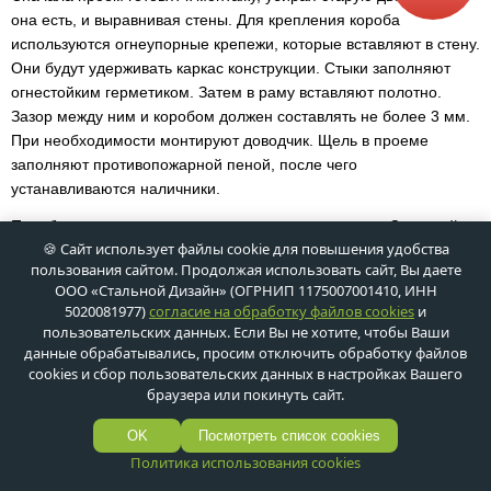
она есть, и выравнивая стены. Для крепления короба
используются огнеупорные крепежи, которые вставляют в стену.
Они будут удерживать каркас конструкции. Стыки заполняют
огнестойким герметиком. Затем в раму вставляют полотно.
Зазор между ним и коробом должен составлять не более 3 мм.
При необходимости монтируют доводчик. Щель в проеме
заполняют противопожарной пеной, после чего
устанавливаются наличники.
Приобрести двери для архивов можно в компании «Стальной
🍪 Сайт использует файлы cookie для повышения удобства
Дизайн». Стоимость противопожарных дверей начинается от
пользования сайтом. Продолжая использовать сайт, Вы даете
7 800 руб.
ООО «Стальной Дизайн» (ОГРНИП 1175007001410, ИНН
5020081977)
согласие на обработку файлов cookies
и
пользовательских данных. Если Вы не хотите, чтобы Ваши
данные обрабатывались, просим отключить обработку файлов
СЕРТИФИЦИРОВАННАЯ
cookies и сбор пользовательских данных в настройках Вашего
браузера или покинуть сайт.
ПРОДУКЦИЯ
OK
Посмотреть список cookies
согласно государственным стандартам РФ
Политика использования cookies