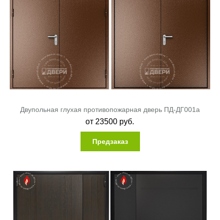
Двупольная глухая противопожарная дверь ПД-ДГ001a
от
23500
руб.
Предзаказ