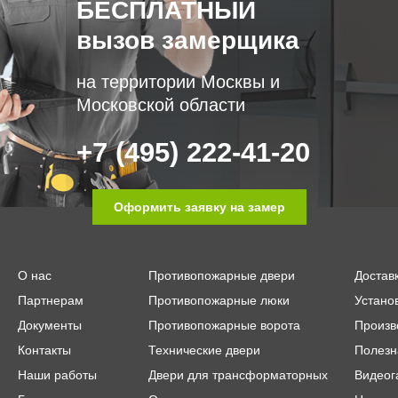
БЕСПЛАТНЫЙ
вызов замерщика
на территории Москвы и
Московской области
+7 (495) 222-41-20
Оформить заявку на замер
О нас
Противопожарные двери
Достав
Партнерам
Противопожарные люки
Устано
Документы
Противопожарные ворота
Произв
Контакты
Технические двери
Полезн
Наши работы
Двери для трансформаторных
Видеог