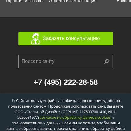
Гарантия и возврат
Отделка и комплектация
Новост
Заказать консультацию
+7 (495) 222-28-58
г. Москва, 1-й Балтийский переулок, д. 6/21
🍪 Сайт использует файлы cookie для повышения удобства
к. 1 (станция метро «Сокол», 560м)
пользования сайтом. Продолжая использовать сайт, Вы даете
info@dveri-ei-60.ru
ООО «Стальной Дизайн» (ОГРНИП 1175007001410, ИНН
5020081977)
согласие на обработку файлов cookies
и
пользовательских данных. Если Вы не хотите, чтобы Ваши
данные обрабатывались, просим отключить обработку файлов