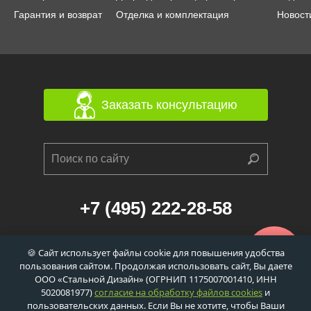
Гарантия и возврат
Отделка и комплектация
Новост
Заказать консультацию
+7 (495) 222-28-58
г. Москва, 1-й Балтийский переулок, д. 6/21
🍪 Сайт использует файлы cookie для повышения удобства
к. 1 (станция метро «Сокол», 560м)
пользования сайтом. Продолжая использовать сайт, Вы даете
info@dveri-ei-60.ru
ООО «Стальной Дизайн» (ОГРНИП 1175007001410, ИНН
5020081977)
согласие на обработку файлов cookies
и
пользовательских данных. Если Вы не хотите, чтобы Ваши