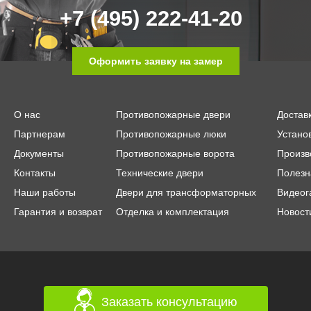
+7 (495) 222-41-20
Оформить заявку на замер
О нас
Противопожарные двери
Достав
Партнерам
Противопожарные люки
Устано
Документы
Противопожарные ворота
Произв
Контакты
Технические двери
Полезн
Наши работы
Двери для трансформаторных
Видеог
Гарантия и возврат
Отделка и комплектация
Новост
Заказать консультацию