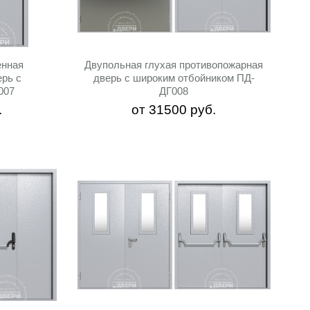
енная
Двупольная глухая противопожарная
рь с
дверь с широким отбойником ПД-
007
ДГ008
.
от
31500
руб.