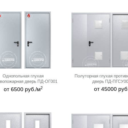
Цвет:
 двери с МДФ и стеклом
Двери «Антипаника»
[15]
[344]
до
СТРУКЦИЯ
Вариант отделки:
конструкции:
Не важно
Порошковое напыление
Рисунок на металле:
Однопольная глухая
Полуторная глухая проти
стойкость:
Не важно
ивопожарная дверь ПД-ОГ001
дверь ПД-ПГСУ0
2
Нет
Не важно
от
45000
руб
от
6500
руб./м
EI 60 (60 минут)