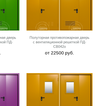
ная дверь
Полуторная противопожарная дверь
ткой ПД-
с вентиляционной решеткой ПД-
СВ042o
.
от
22500
руб.