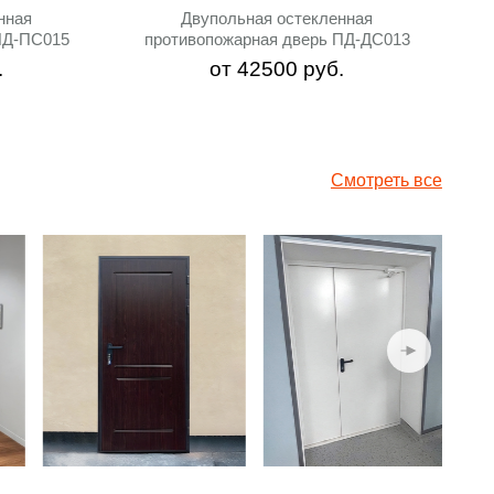
нная
Двупольная остекленная
ПД-ПС015
противопожарная дверь ПД-ДC013
.
от
42500
руб.
Смотреть все