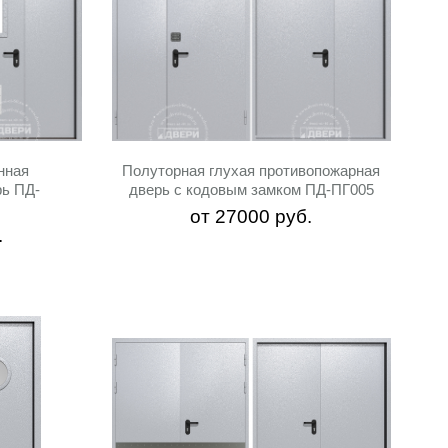
Дополнительно
Показать
нная
Полуторная глухая противопожарная
рь ПД-
дверь с кодовым замком ПД-ПГ005
от
27000
руб.
.