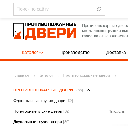
Противопожарные двер
металлоконструкции вы
качества от завода-изго
Каталог
Производство
Доставка
Главная
→
Каталог
→
Противопожарные двери
→
Однопольны
ПРОТИВОПОЖАРНЫЕ ДВЕРИ
[788]
Полуторные
ПРОТИВОПОЖАРНЫЕ ЛЮКИ
[12]
ПРОТИВОПОЖАРНЫЕ ДВЕРИ
[788]
Двупольные
Однопольные глухие двери
[69]
ПРОТИВОПОЖАРНЫЕ ВОРОТА
[12]
Полуторные глухие двери
[82]
Однопольны
Показать:
ТЕХНИЧЕСКИЕ ДВЕРИ
[250]
ЦЕН
Двупольные глухие двери
Полуторные
[80]