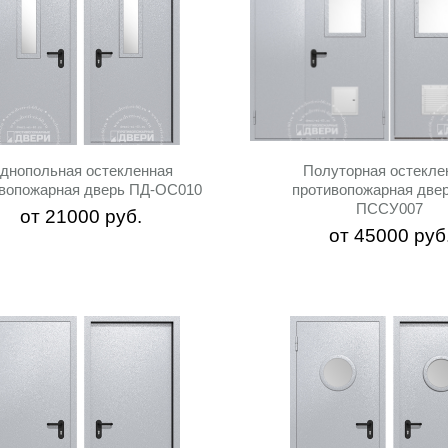
днопольная остекленная
Полуторная остекле
вопожарная дверь ПД-ОС010
противопожарная две
ПССУ007
от
21000
руб.
от
45000
руб