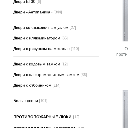
Двери EI 30
[6]
Двери «Антипаника»
[344]
Двери со стыковочным узлом
[27]
Двери с иллюминатором
[85]
Двери с рисунком на металле
О
[110]
проти
Двери с кодовым замком
[12]
Двери с электромагнитным замком
[36]
Двери с отбойником
[114]
Белые двери
[101]
ПРОТИВОПОЖАРНЫЕ ЛЮКИ
[12]