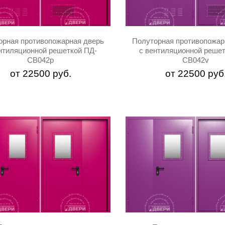
орная противопожарная дверь
Полуторная противопожар
нтиляционной решеткой ПД-
с вентиляционной реше
СВ042p
СВ042v
от
22500
руб.
от
22500
руб