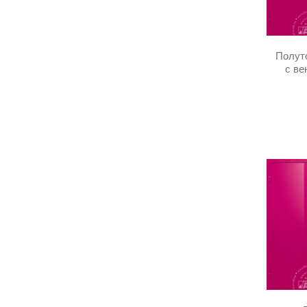
Полут
с ве