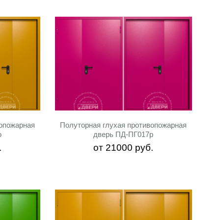
вопожарная
Полуторная глухая противопожарная
o
дверь ПД-ПГ017p
.
от
21000
руб.