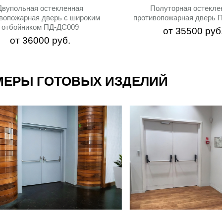
Двупольная остекленная
Полуторная остекле
вопожарная дверь с широким
противопожарная дверь 
отбойником ПД-ДС009
от
35500
руб
от
36000
руб.
МЕРЫ ГОТОВЫХ ИЗДЕЛИЙ