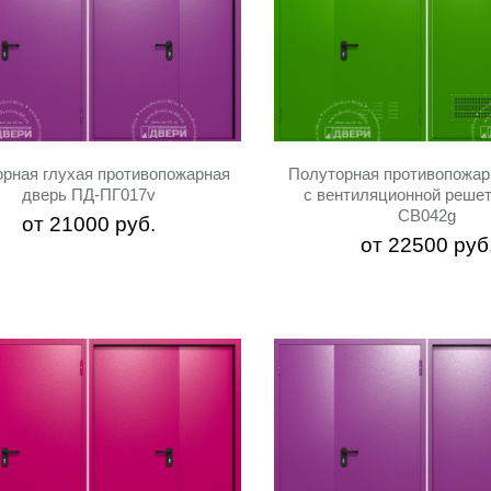
рная глухая противопожарная
Полуторная противопожар
дверь ПД-ПГ017v
с вентиляционной реше
СВ042g
от
21000
руб.
от
22500
руб