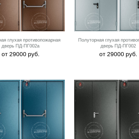
ная глухая противопожарная
Полуторная глухая противо
дверь ПД-ПГ002a
дверь ПД-ПГ002
от
29000
руб.
от
29000
руб.