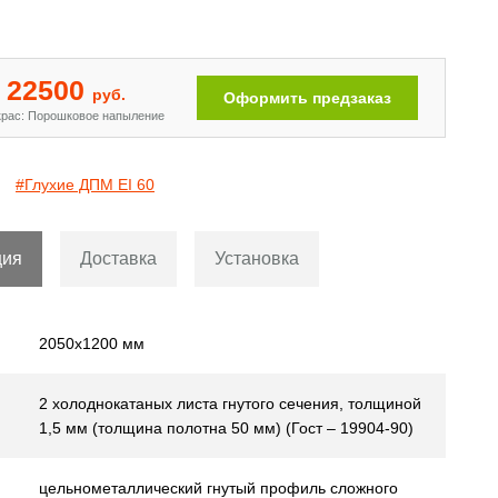
Двери с рисунком на металле
[110]
22500
руб.
Оформить предзаказ
рас: Порошковое напыление
#Глухие ДПМ EI 60
ция
Доставка
Установка
2050х1200 мм
2 холоднокатаных листа гнутого сечения, толщиной
1,5 мм (толщина полотна 50 мм) (Гост – 19904-90)
цельнометаллический гнутый профиль сложного