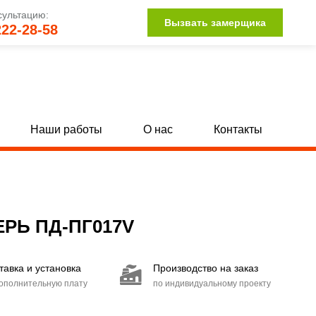
сультацию:
Вызвать замерщика
222-28-58
Наши работы
О нас
Контакты
Однопольные глухие двери с МДФ
[142]
[34]
Полуторные глухие двери с МДФ
132]
[15]
РЬ ПД-ПГ017V
Двупольные глухие двери с МДФ
104]
[15]
тавка и установка
Производство на заказ
Двери со стыковочным узлом
[27]
дополнительную плату
по индивидуальному проекту
Двери с иллюминатором
[85]