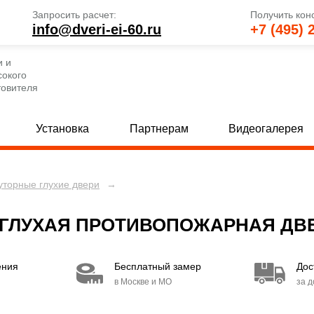
Запросить расчет:
Получить кон
info@dveri-ei-60.ru
+7 (495) 
и и
сокого
товителя
Установка
Партнерам
Видеогалерея
уторные глухие двери
→
е глухие двери
Однопольные двери со стеклом
[69]
 глухие двери
Полуторные двери со стеклом
[82]
[
ГЛУХАЯ ПРОТИВОПОЖАРНАЯ ДВЕ
 глухие двери
Двупольные двери со стеклом
[80]
[
ения
Бесплатный замер
Дос
е двери с МДФ и стеклом
Двери с вентиляцией
[30]
[49]
в Москве и МО
за 
 двери с МДФ и стеклом
Двери EI 30
[15]
[6]