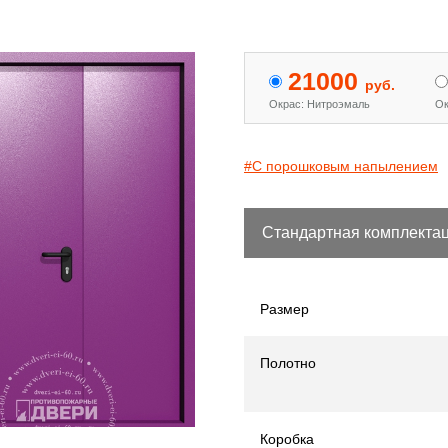
 двери с МДФ и стеклом
Двери «Антипаника»
[15]
[344]
21000
руб.
Окрас: Нитроэмаль
Ок
#С порошковым напылением
Стандартная комплекта
Размер
Полотно
Коробка