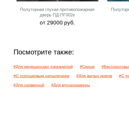
Полуторная глухая противопожарная
Полутор
дверь ПД-ПГ002e
от
29000
руб.
Посмотрите также:
#Для медицинских учреждений
#Серые
#Беспороговы
#С порошковым напылением
#Для жилых домов
#С т
#Для серверной
#Для мусорокамеры