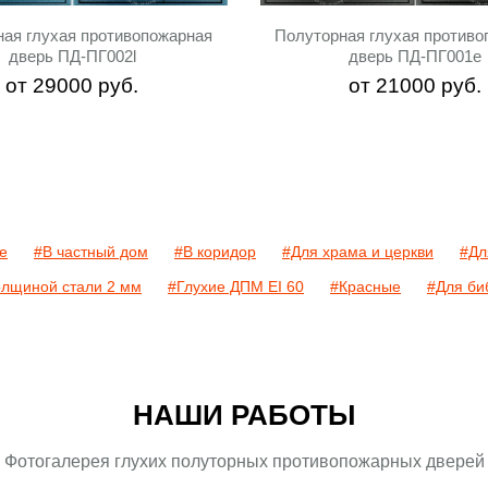
ная глухая противопожарная
Полуторная глухая противо
дверь ПД-ПГ002l
дверь ПД-ПГ001e
от
29000
руб.
от
21000
руб.
е
#В частный дом
#В коридор
#Для храма и церкви
#Дл
олщиной стали 2 мм
#Глухие ДПМ EI 60
#Красные
#Для би
НАШИ РАБОТЫ
Фотогалерея глухих полуторных противопожарных дверей