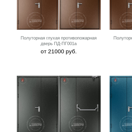
Полуторная глухая противопожарная
Полутор
дверь ПД-ПГ001a
от
21000
руб.