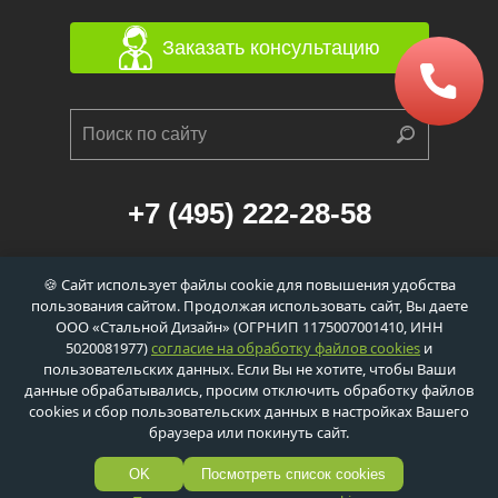
Заказать консультацию
+7 (495) 222-28-58
г. Москва, 1-й Балтийский переулок, д. 6/21
🍪 Сайт использует файлы cookie для повышения удобства
к. 1 (станция метро «Сокол», 560м)
пользования сайтом. Продолжая использовать сайт, Вы даете
info@dveri-ei-60.ru
ООО «Стальной Дизайн» (ОГРНИП 1175007001410, ИНН
5020081977)
согласие на обработку файлов cookies
и
пользовательских данных. Если Вы не хотите, чтобы Ваши
данные обрабатывались, просим отключить обработку файлов
cookies и сбор пользовательских данных в настройках Вашего
Политика обработки персональных данных
браузера или покинуть сайт.
Политика обработки сookie-файлов
© ООО «Стальной Дизайн»,
2026
OK
Посмотреть список cookies