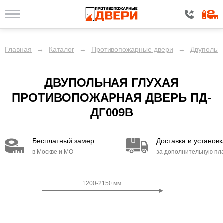
Главная
→
Каталог
→
Противопожарные двери
→
Двупольн
ДВУПОЛЬНАЯ ГЛУХАЯ
ПРОТИВОПОЖАРНАЯ ДВЕРЬ ПД-
ДГ009B
Бесплатный замер
Доставка и установк
в Москве и МО
за дополнительную пл
1200-2150 мм