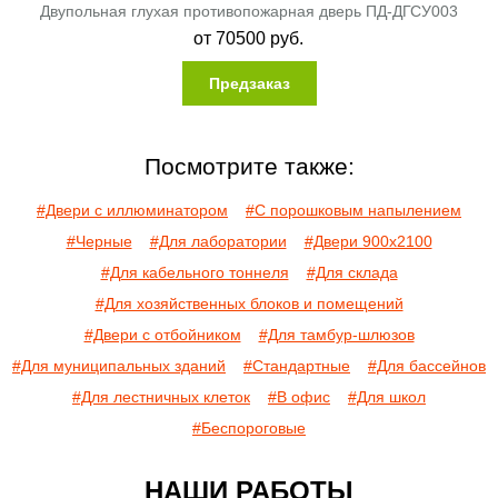
Двупольная глухая противопожарная дверь ПД-ДГСУ003
от
70500
руб.
Предзаказ
Посмотрите также:
#Двери с иллюминатором
#С порошковым напылением
#Черные
#Для лаборатории
#Двери 900х2100
#Для кабельного тоннеля
#Для склада
#Для хозяйственных блоков и помещений
#Двери с отбойником
#Для тамбур-шлюзов
#Для муниципальных зданий
#Стандартные
#Для бассейнов
#Для лестничных клеток
#В офис
#Для школ
#Беспороговые
НАШИ РАБОТЫ