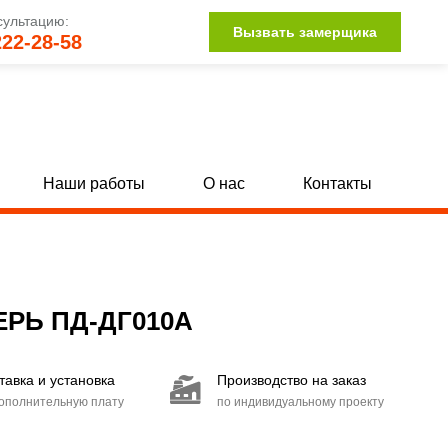
сультацию:
Вызвать замерщика
222-28-58
Наши работы
О нас
Контакты
Однопольные глухие двери с МДФ
[142]
[34]
Полуторные глухие двери с МДФ
132]
[15]
РЬ ПД-ДГ010A
Двупольные глухие двери с МДФ
104]
[15]
тавка и установка
Производство на заказ
Двери со стыковочным узлом
[27]
дополнительную плату
по индивидуальному проекту
Двери с иллюминатором
[85]