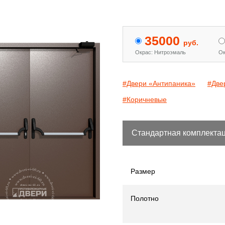
 двери с МДФ и стеклом
Двери «Антипаника»
[15]
[344]
35000
руб.
Окрас: Нитроэмаль
Ок
#Двери «Антипаника»
#Две
#Коричневые
Стандартная комплекта
Размер
Полотно