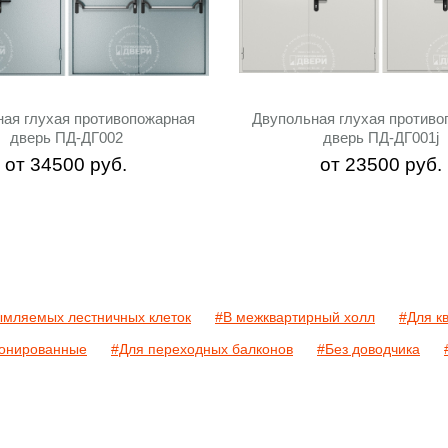
ная глухая противопожарная
Двупольная глухая противо
дверь ПД-ДГ002
дверь ПД-ДГ001j
от
34500
руб.
от
23500
руб.
ымляемых лестничных клеток
#В межквартирный холл
#Для к
онированные
#Для переходных балконов
#Без доводчика