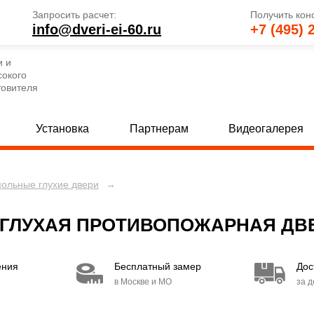
Запросить расчет:
Получить кон
info@dveri-ei-60.ru
+7 (495) 
и и
сокого
товителя
Установка
Партнерам
Видеогалерея
польные глухие двери
→
е глухие двери
Однопольные двери со стеклом
[69]
 глухие двери
Полуторные двери со стеклом
[82]
[
ГЛУХАЯ ПРОТИВОПОЖАРНАЯ ДВЕ
 глухие двери
Двупольные двери со стеклом
[80]
[
ения
Бесплатный замер
Дос
е двери с МДФ и стеклом
Двери с вентиляцией
[30]
[49]
в Москве и МО
за 
 двери с МДФ и стеклом
Двери EI 30
[15]
[6]