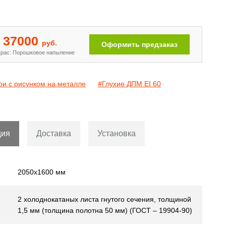
Двери с рисунком на металле
[110]
37000
руб.
Оформить предзаказ
рас: Порошковое напыление
ри с рисунком на металле
#Глухие ДПМ EI 60
ция
Доставка
Установка
2050х1600 мм
2 холоднокатаных листа гнутого сечения, толщиной
1,5 мм (толщина полотна 50 мм) (ГОСТ – 19904-90)