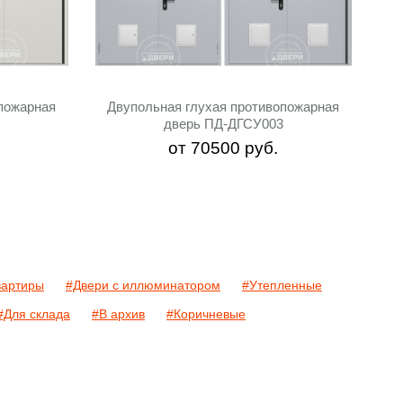
пожарная
Двупольная глухая противопожарная
дверь ПД-ДГСУ003
от
70500
руб.
вартиры
#Двери с иллюминатором
#Утепленные
#Для склада
#В архив
#Коричневые