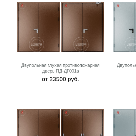
Двупольная глухая противопожарная
Двуполь
дверь ПД-ДГ001a
от
23500
руб.