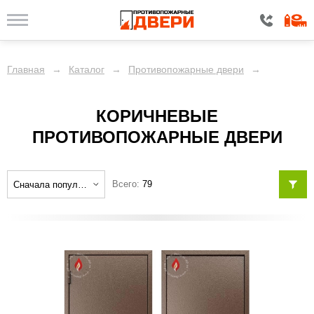
ЦЕНА
Главная
→
Каталог
→
Противопожарные двери
→
КОНСТРУКЦИЯ
КОРИЧНЕВЫЕ
ОТДЕЛКА
ПРОТИВОПОЖАРНЫЕ ДВЕРИ
КОМПЛЕКТАЦИЯ
Всего:
79
ДОПОЛНИТЕЛЬНО
Показать