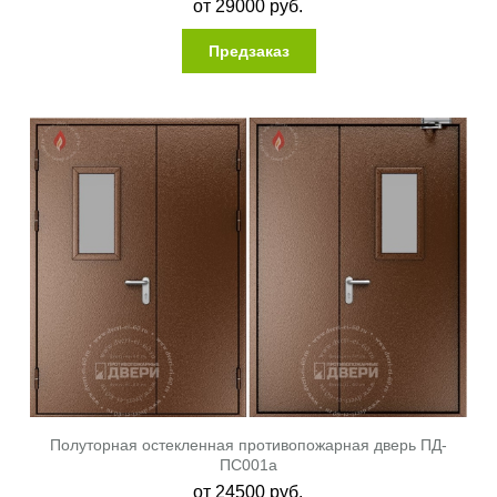
от
29000
руб.
Предзаказ
Полуторная остекленная противопожарная дверь ПД-
ПС001a
от
24500
руб.