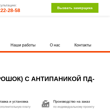
сультацию:
Вызвать замерщика
222-28-58
Наши работы
О нас
Контакты
Однопольные глухие двери с МДФ
[142]
[34]
Полуторные глухие двери с МДФ
132]
[15]
ОШОК) С АНТИПАНИКОЙ ПД-
Двупольные глухие двери с МДФ
104]
[15]
Двери со стыковочным узлом
[27]
тавка и установка
Производство на заказ
Двери с иллюминатором
[85]
дополнительную плату
по индивидуальному проекту