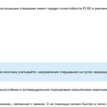
аспашными створками имеет предел огнестойкости EI 60 и рекомен
и монтажа учитывайте: направление открывания на путях эвакуации
зносостойким и антивандальным порошковым напылением коричнево
паника», связанная с замком. С ее помощью можно быстро и легко 