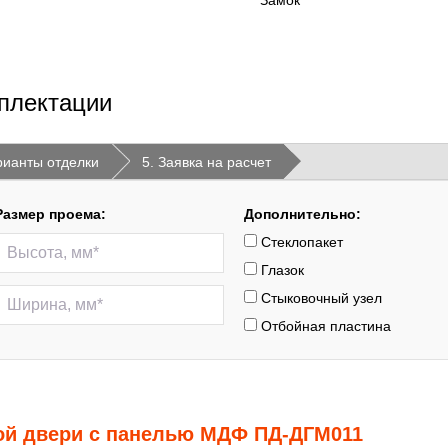
Замок
плектации
рианты отделки
5. Заявка на расчет
Размер проема:
Дополнительно:
Стеклопакет
Глазок
Стыковочный узел
Отбойная пластина
ой двери с панелью МДФ ПД-ДГМ011