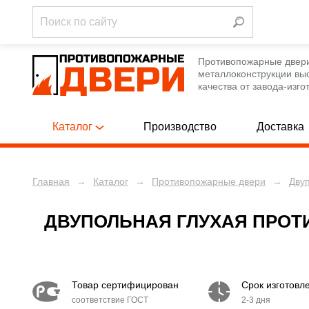
Противопожарные двер
металлоконструкции вы
качества от завода-изго
Каталог
Производство
Доставка
Главная
→
Каталог
→
Противопожарные двери
→
Дву
Однопольны
ПРОТИВОПОЖАРНЫЕ ДВЕРИ
[788]
Полуторные
ПРОТИВОПОЖАРНЫЕ ЛЮКИ
[12]
ДВУПОЛЬНАЯ ГЛУХАЯ ПРОТ
Двупольные
ПРОТИВОПОЖАРНЫЕ ВОРОТА
[12]
Однопольны
ТЕХНИЧЕСКИЕ ДВЕРИ
[250]
Товар сертифицирован
Срок изготовл
Полуторные
соответствие ГОСТ
2-3 дня