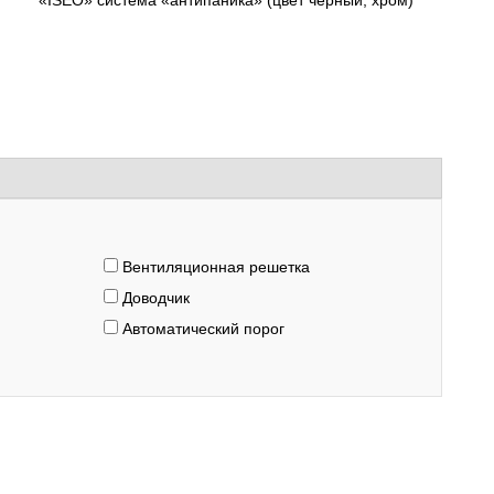
«ISEO» система «антипаника» (цвет черный, хром)
Вентиляционная решетка
Доводчик
Автоматический порог