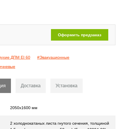
Двери с рисунком на металле
[110]
Оформить предзаказ
лухие ДПМ EI 60
#Эвакуационные
ичневые
ция
Доставка
Установка
2050х1600 мм
2 холоднокатаных листа гнутого сечения, толщиной