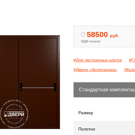
 двери с МДФ и стеклом
Двери «Антипаника»
[15]
[344]
58500
руб.
МДФ-панели
#Для лестничных клеток
#Г
#Двери «Антипаника»
#Кор
Стандартная комплекта
Размер
Полотно