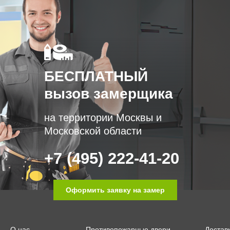
БЕСПЛАТНЫЙ
вызов замерщика
на территории Москвы и
Московской области
+7 (495) 222-41-20
Оформить заявку на замер
О нас
Противопожарные двери
Достав