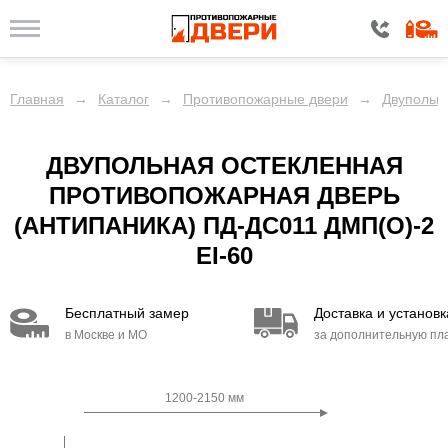
Главная
→
Каталог
→
Противопожарные двери
→
Двупольн
ДВУПОЛЬНАЯ ОСТЕКЛЕННАЯ
ПРОТИВОПОЖАРНАЯ ДВЕРЬ
(АНТИПАНИКА) ПД-ДC011 ДМП(О)-2
EI-60
Бесплатный замер
Доставка и установк
в Москве и МО
за дополнительную пл
1200-2150 мм