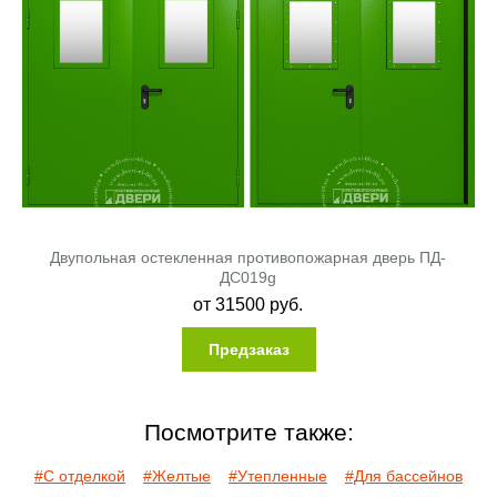
Двупольная остекленная противопожарная дверь ПД-
ДC019g
от
31500
руб.
Предзаказ
Посмотрите также:
#С отделкой
#Желтые
#Утепленные
#Для бассейнов