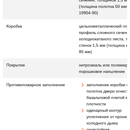
сечения, толщиной 1,5 мм
(толщина полотна 50 мм) (
19904-90)
Коробка
цельнометаллический гну
профиль сложного сечения
холоднокатаного листа, т
стенок 1,5 мм (толщина к
85 мм)
Покрытие
нитроэмаль или полимер
порошковое напыление
Противопожарное заполнение
заполнение коробки и
полотна двери огнест
базальтовой плитой в
плотности
одинарный контур
уплотнения от проник
холодного дыма
огнестойкая