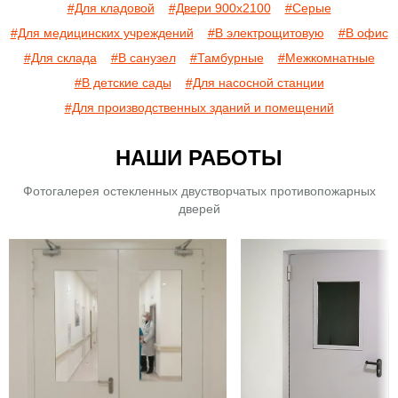
#Для кладовой
#Двери 900х2100
#Серые
#Для медицинских учреждений
#В электрощитовую
#В офис
#Для склада
#В санузел
#Тамбурные
#Межкомнатные
#В детские сады
#Для насосной станции
#Для производственных зданий и помещений
НАШИ РАБОТЫ
Фотогалерея остекленных двустворчатых противопожарных
дверей