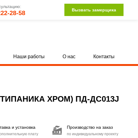
сультацию:
Вызвать замерщика
222-28-58
Наши работы
О нас
Контакты
Однопольные глухие двери с МДФ
[142]
[34]
Полуторные глухие двери с МДФ
132]
[15]
ИПАНИКА ХРОМ) ПД-ДC013J
Двупольные глухие двери с МДФ
104]
[15]
Двери со стыковочным узлом
[27]
тавка и установка
Производство на заказ
Двери с иллюминатором
[85]
дополнительную плату
по индивидуальному проекту