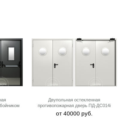
ная
Двупольная остекленная
тбойником
противопожарная дверь ПД-ДC014i
от
40000
руб.