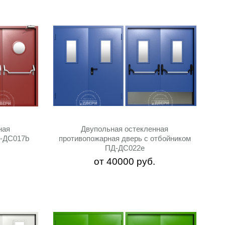
ная
Двупольная остекленная
Д-ДC017b
противопожарная дверь с отбойником
ПД-ДС022e
от
40000
руб.