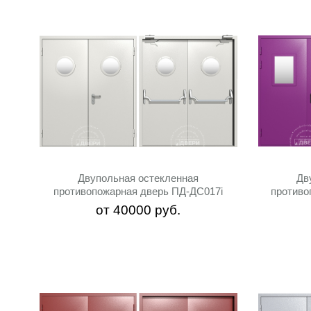
Двупольная остекленная
Дв
противопожарная дверь ПД-ДC017i
противо
от
40000
руб.