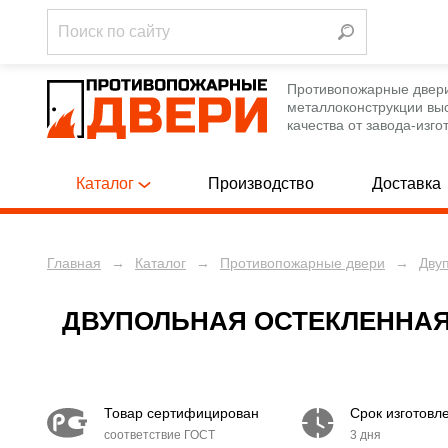
Противопожарные двер
металлоконструкции вы
качества от завода-изго
Каталог
Производство
Доставка
Главная
→
Каталог
→
Противопожарные двери
→
Дву
Однопольны
ПРОТИВОПОЖАРНЫЕ ДВЕРИ
[788]
Полуторные
ПРОТИВОПОЖАРНЫЕ ЛЮКИ
[12]
ДВУПОЛЬНАЯ ОСТЕКЛЕННАЯ
Двупольные
ПРОТИВОПОЖАРНЫЕ ВОРОТА
[12]
Однопольны
ТЕХНИЧЕСКИЕ ДВЕРИ
[250]
Товар сертифицирован
Срок изготовл
Полуторные
соответствие ГОСТ
3 дня