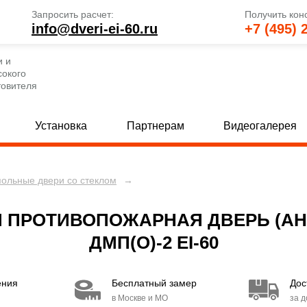
Запросить расчет:
Получить кон
info@dveri-ei-60.ru
+7 (495) 
и и
сокого
товителя
Установка
Партнерам
Видеогалерея
польные двери со стеклом
→
е глухие двери
Однопольные двери со стеклом
[69]
 глухие двери
Полуторные двери со стеклом
[82]
[
 ПРОТИВОПОЖАРНАЯ ДВЕРЬ (АНТ
 глухие двери
Двупольные двери со стеклом
[80]
[
ДМП(О)-2 EI-60
е двери с МДФ и стеклом
Двери с вентиляцией
[30]
[49]
ения
Бесплатный замер
Дос
 двери с МДФ и стеклом
Двери EI 30
[15]
[6]
в Москве и МО
за 