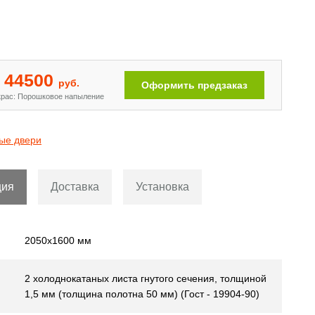
Двери с рисунком на металле
[110]
44500
руб.
Оформить предзаказ
рас: Порошковое напыление
ые двери
ция
Доставка
Установка
2050х1600 мм
2 холоднокатаных листа гнутого сечения, толщиной
1,5 мм (толщина полотна 50 мм) (Гост - 19904-90)