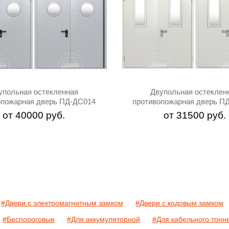
упольная остекленная
Двупольная остеклен
опожарная дверь ПД-ДC014
противопожарная дверь П
от
40000
руб.
от
31500
руб.
#Двери с электромагнитным замком
#Двери с кодовым замком
#Беспороговые
#Для аккумуляторной
#Для кабельного тонн