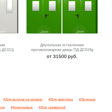
ная
Двупольная остекленная
Д-ДC012j
противопожарная дверь ПД-ДC019g
от
31500
руб.
#Для выхода на кровлю
#Для квартиры
#Зеленые
еля
#Коричневые
#Для серверной