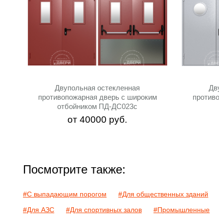
Двупольная остекленная
Дв
противопожарная дверь с широким
против
отбойником ПД-ДС023c
от
40000
руб.
Посмотрите также:
#С выпадающим порогом
#Для общественных зданий
#Для АЗС
#Для спортивных залов
#Промышленные