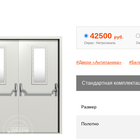
 двери с МДФ и стеклом
Двери «Антипаника»
[15]
[344]
42500
руб.
Окрас: Нитроэмаль
Ок
#Двери «Антипаника»
#Бел
Стандартная комплекта
Размер
Полотно