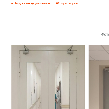
#Наружные двупольные
#С притвором
Фот