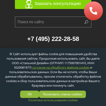
Заказать консультацию
+7 (495) 222-28-58
г. Москва, 1-й Балтийский переулок, д. 6/21
🍪 Сайт использует файлы cookie для повышения удобства
к. 1 (станция метро «Сокол», 560м)
пользования сайтом. Продолжая использовать сайт, Вы даете
info@dveri-ei-60.ru
ООО «Стальной Дизайн» (ОГРНИП 1175007001410, ИНН
5020081977)
согласие на обработку файлов cookies
и
пользовательских данных. Если Вы не хотите, чтобы Ваши
данные обрабатывались, просим отключить обработку файлов
cookies и сбор пользовательских данных в настройках Вашего
Политика обработки персональных данных
браузера или покинуть сайт.
Политика обработки сookie-файлов
© ООО «Стальной Дизайн»,
2026
OK
Посмотреть список cookies
Политика использования cookies