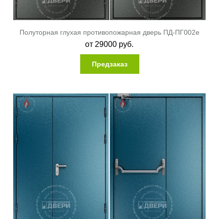
Полуторная глухая противопожарная дверь ПД-ПГ002e
от
29000
руб.
Предзаказ