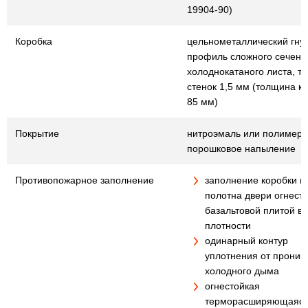
19904-90)
Коробка
цельнометаллический гну
профиль сложного сечения
холоднокатаного листа, т
стенок 1,5 мм (толщина к
85 мм)
Покрытие
нитроэмаль или полимер
порошковое напыление
Противопожарное заполнение
заполнение коробки и
полотна двери огнест
базальтовой плитой в
плотности
одинарный контур
уплотнения от проник
холодного дыма
огнестойкая
терморасширяющаяся