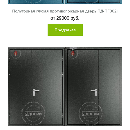
Полуторная глухая противопожарная дверь ПД-ПГ002l
от
29000
руб.
Предзаказ