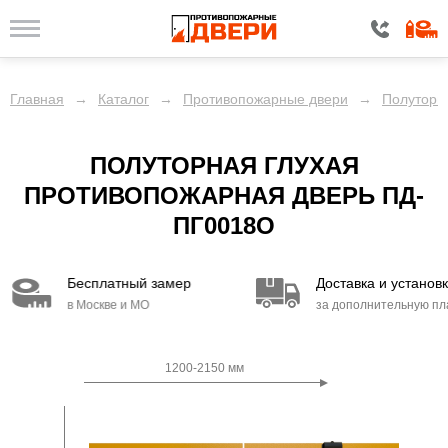
Главная
→
Каталог
→
Противопожарные двери
→
Полуторн
ПОЛУТОРНАЯ ГЛУХАЯ
ПРОТИВОПОЖАРНАЯ ДВЕРЬ ПД-
ПГ0018O
Бесплатный замер
Доставка и установк
в Москве и МО
за дополнительную пл
1200-2150 мм