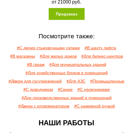
от
21000
руб.
Предзаказ
Посмотрите также:
#С двумя стыковочными узлами
#В шахту лифта
#В магазины
#Для жилых домов
#Для бизнес-центров
#В гараж
#Для муниципальных зданий
#Для хозяйственных блоков и помещений
#Двери для госучреждений
#Для АЗС
#Промышленные
#С доводчиком
#Синие
#С наличниками
#Для производственных зданий и помещений
#Двери с иллюминатором
#С нажимной ручкой
НАШИ РАБОТЫ