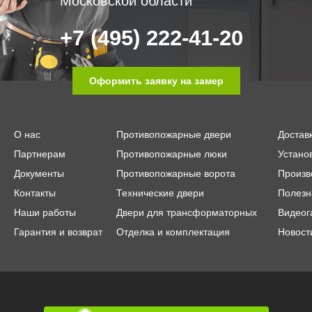
Московской области
+7 (495) 222-41-20
Оформить заявку на замер
О нас
Противопожарные двери
Достав
Партнерам
Противопожарные люки
Устано
Документы
Противопожарные ворота
Произв
Контакты
Технические двери
Полезн
Наши работы
Двери для трансформаторных
Видеог
Гарантия и возврат
Отделка и комплектация
Новост