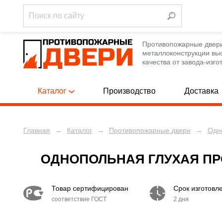
Противопожарные двер
металлоконструкции вы
качества от завода-изго
Каталог
Производство
Доставка
Главная
→
Каталог
→
Противопожарные двери
→
Одн
Однопольны
ПРОТИВОПОЖАРНЫЕ ДВЕРИ
[788]
Полуторные
ПРОТИВОПОЖАРНЫЕ ЛЮКИ
[12]
ОДНОПОЛЬНАЯ ГЛУХАЯ ПРО
Двупольные
ПРОТИВОПОЖАРНЫЕ ВОРОТА
[12]
Товар сертифицирован
Срок изготовл
Однопольны
ТЕХНИЧЕСКИЕ ДВЕРИ
[250]
соответствие ГОСТ
2 дня
Полуторные