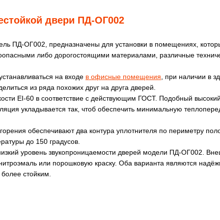
естойкой двери ПД-ОГ002
дель ПД-ОГ002, предназначены для установки в помещениях, кото
ароопасными либо дорогостоящими материалами, различные технич
устанавливаться на входе
в офисные помещения
, при наличии в 
елиться из ряда похожих друг на друга дверей.
сти EI-60 в соответствие с действующим ГОСТ. Подобный высоки
яция укладывается так, чтоб обеспечить минимальную теплопереда
орения обеспечивают два контура уплотнителя по периметру полот
ратуры до 150 градусов.
 низкий уровень звукопроницаемости дверей модели ПД-ОГ002. Вне
нитроэмаль или порошковую краску. Оба варианта являются надёж
 более стойким.