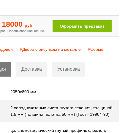
Двери с рисунком на металле
[110]
18000
руб.
Оформить предзаказ
рас: Порошковое напыление
адовой
#Двери с рисунком на металле
#Серые
ция
Доставка
Установка
2050х800 мм
2 холоднокатаных листа гнутого сечения, толщиной
1,5 мм (толщина полотна 50 мм) (Гост - 19904-90)
цельнометаллический гнутый профиль сложного