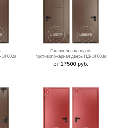
я
Однопольная глухая
Д-ОГ002a
противопожарная дверь ПД-ОГ003a
от
17500
руб.