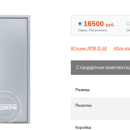
 двери с МДФ и стеклом
Двери «Антипаника»
[15]
[344]
16500
руб.
Окрас: Нитроэмаль
Ок
#Глухие ДПМ EI 60
#Для кл
Стандартная комплекта
Размер
Полотно
Коробка