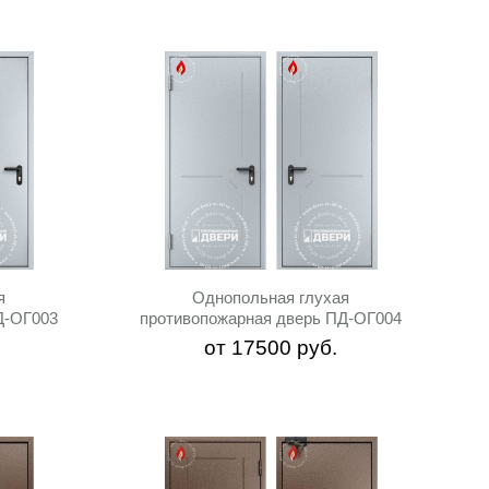
я
Однопольная глухая
Д-ОГ003
противопожарная дверь ПД-ОГ004
от
17500
руб.