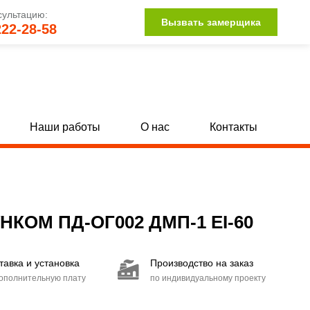
сультацию:
Вызвать замерщика
222-28-58
Наши работы
О нас
Контакты
Однопольные глухие двери с МДФ
[142]
[34]
Полуторные глухие двери с МДФ
132]
[15]
ОМ ПД-ОГ002 ДМП-1 EI-60
Двупольные глухие двери с МДФ
104]
[15]
тавка и установка
Производство на заказ
Двери со стыковочным узлом
[27]
дополнительную плату
по индивидуальному проекту
Двери с иллюминатором
[85]