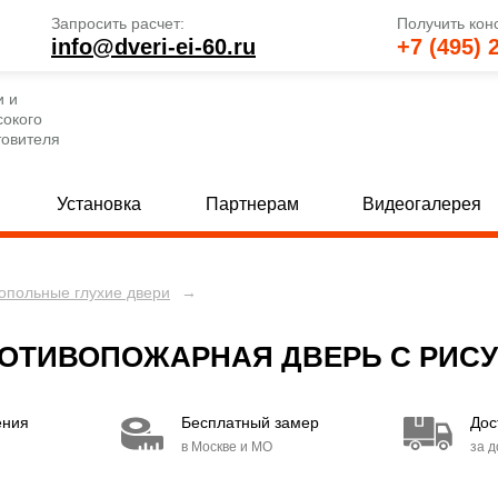
Запросить расчет:
Получить кон
info@dveri-ei-60.ru
+7 (495) 
и и
сокого
товителя
Установка
Партнерам
Видеогалерея
опольные глухие двери
→
е глухие двери
Однопольные двери со стеклом
[69]
 глухие двери
Полуторные двери со стеклом
[82]
[
ТИВОПОЖАРНАЯ ДВЕРЬ С РИСУНК
 глухие двери
Двупольные двери со стеклом
[80]
[
ения
Бесплатный замер
Дос
е двери с МДФ и стеклом
Двери с вентиляцией
[30]
[49]
в Москве и МО
за 
 двери с МДФ и стеклом
Двери EI 30
[15]
[6]