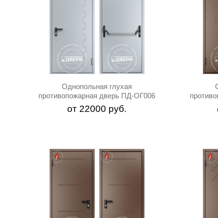
Однопольная глухая
противопожарная дверь ПД-ОГ006
противо
от
22000
руб.