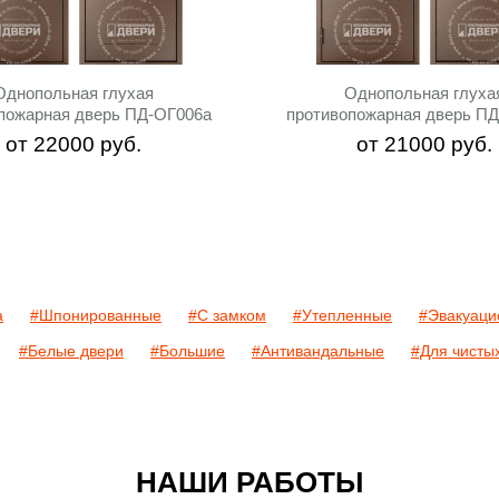
Однопольная глухая
Однопольная глуха
пожарная дверь ПД-ОГ006a
противопожарная дверь П
от
22000
руб.
от
21000
руб.
а
#Шпонированные
#С замком
#Утепленные
#Эвакуаци
#Белые двери
#Большие
#Антивандальные
#Для чисты
НАШИ РАБОТЫ