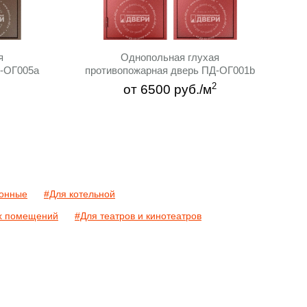
я
Однопольная глухая
Д-ОГ005a
противопожарная дверь ПД-ОГ001b
2
от
6500
руб./м
онные
#Для котельной
х помещений
#Для театров и кинотеатров