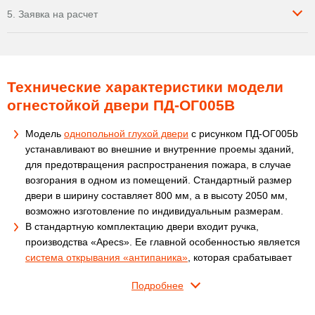
5. Заявка на расчет
Технические характеристики модели
огнестойкой двери ПД-ОГ005B
Модель
однопольной глухой двери
с рисунком ПД-ОГ005b
устанавливают во внешние и внутренние проемы зданий,
для предотвращения распространения пожара, в случае
возгорания в одном из помещений. Стандартный размер
двери в ширину составляет 800 мм, а в высоту 2050 мм,
возможно изготовление по индивидуальным размерам.
В стандартную комплектацию двери входит ручка,
производства «Apecs». Ее главной особенностью является
система открывания «антипаника»
, которая срабатывает
при надавливании. В условиях пожара людям свойственно
Подробнее
паниковать, и порой они неспособны открыть двери
обычной ручкой. Такая система позволяет