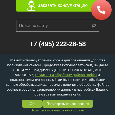
Заказать консультацию
+7 (495) 222-28-58
г. Москва, 1-й Балтийский переулок, д. 6/21
🍪 Сайт использует файлы cookie для повышения удобства
к. 1 (станция метро «Сокол», 560м)
пользования сайтом. Продолжая использовать сайт, Вы даете
info@dveri-ei-60.ru
ООО «Стальной Дизайн» (ОГРНИП 1175007001410, ИНН
5020081977)
согласие на обработку файлов cookies
и
пользовательских данных. Если Вы не хотите, чтобы Ваши
данные обрабатывались, просим отключить обработку файлов
cookies и сбор пользовательских данных в настройках Вашего
Политика обработки персональных данных
браузера или покинуть сайт.
Политика обработки сookie-файлов
© ООО «Стальной Дизайн»,
2026
OK
Посмотреть список cookies
Политика использования cookies