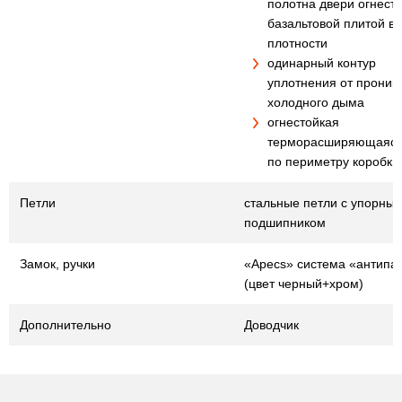
полотна двери огнест
базальтовой плитой в
плотности
одинарный контур
уплотнения от проник
холодного дыма
огнестойкая
терморасширяющаяся
по периметру коробки
Петли
стальные петли с упорны
подшипником
Замок, ручки
«Apecs» система «антипа
(цвет черный+хром)
Дополнительно
Доводчик