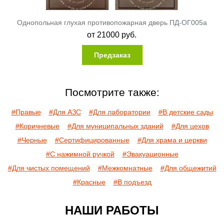
Однопольная глухая противопожарная дверь ПД-ОГ005a
от
21000
руб.
Предзаказ
Посмотрите также:
#Правые
#Для АЗС
#Для лаборатории
#В детские сады
#Коричневые
#Для муниципальных зданий
#Для цехов
#Черные
#Сертифицированные
#Для храма и церкви
#С нажимной ручкой
#Эвакуационные
#Для чистых помещений
#Межкомнатные
#Для общежитий
#Красные
#В подъезд
НАШИ РАБОТЫ