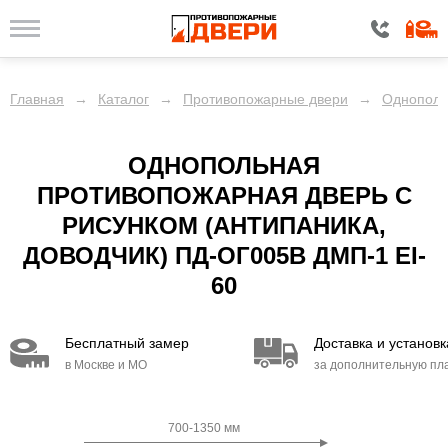
Главная
→
Каталог
→
Противопожарные двери
→
Однополь
ОДНОПОЛЬНАЯ
ПРОТИВОПОЖАРНАЯ ДВЕРЬ С
РИСУНКОМ (АНТИПАНИКА,
ДОВОДЧИК) ПД-ОГ005B ДМП-1 EI-
60
Бесплатный замер
Доставка и установк
в Москве и МО
за дополнительную пл
700-1350 мм