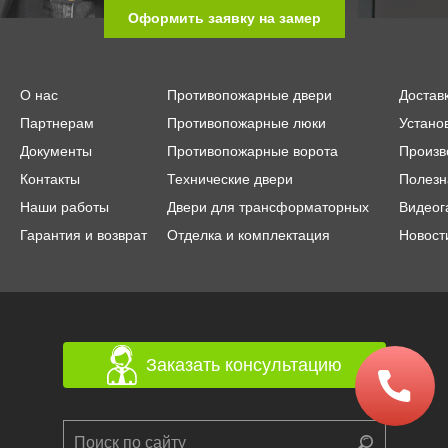
Оформить заявку на замер
О нас
Противопожарные двери
Достав
Партнерам
Противопожарные люки
Устано
Документы
Противопожарные ворота
Произв
Контакты
Технические двери
Полезн
Наши работы
Двери для трансформаторных
Видеог
Гарантия и возврат
Отделка и комплектация
Новост
Заказать консультацию