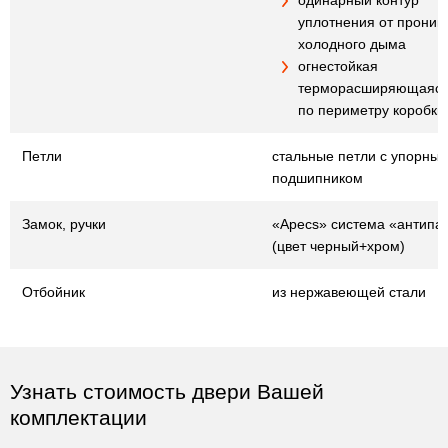
одинарный контур
уплотнения от проник
холодного дыма
огнестойкая
терморасширяющаяся
по периметру коробки
Петли
стальные петли с упорны
подшипником
Замок, ручки
«Apecs» система «антипа
(цвет черный+хром)
Отбойник
из нержавеющей стали
Узнать стоимость двери Вашей
комплектации