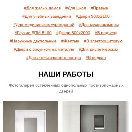
#Для жилых домов
#Для школ
#Правые
#Для учебных заведений
#Двери 900х2100
#Для медицинских учреждений
#Для мусорокамеры
#Глухие ДПМ EI 60
#Двери 800х2000
#В подъезд
#Наружные двупольные
#Желтые
#В электрощитовую
#Двери с рисунком на металле
#Для диспетчерских
#Для логистического центра
#В подвал
НАШИ РАБОТЫ
Фотогалерея остекленных однопольных противопожарных
дверей