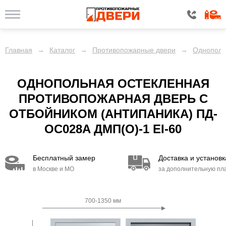
Главная
→
Каталог
→
Противопожарные двери
→
Однополь
ОДНОПОЛЬНАЯ ОСТЕКЛЕННАЯ
ПРОТИВОПОЖАРНАЯ ДВЕРЬ С
ОТБОЙНИКОМ (АНТИПАНИКА) ПД-
ОС028A ДМП(О)-1 EI-60
Бесплатный замер
Доставка и установк
в Москве и МО
за дополнительную пл
700-1350 мм