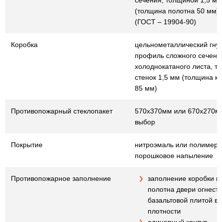
сечения, толщиной 1,5 мм
(толщина полотна 50 мм)
(ГОСТ – 19904-90)
Коробка
цельнометаллический гну
профиль сложного сечения
холоднокатаного листа, т
стенок 1,5 мм (толщина к
85 мм)
Противопожарный стеклопакет
570х370мм или 670х270мм
выбор
Покрытие
нитроэмаль или полимер
порошковое напыление
Противопожарное заполнение
заполнение коробки и
полотна двери огнест
базальтовой плитой в
плотности