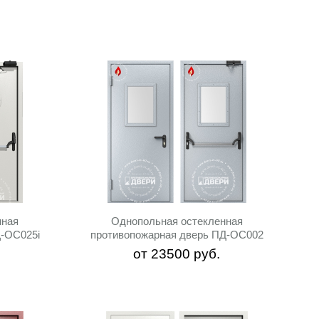
нная
Однопольная остекленная
Д-ОС025i
противопожарная дверь ПД-ОС002
от
23500
руб.