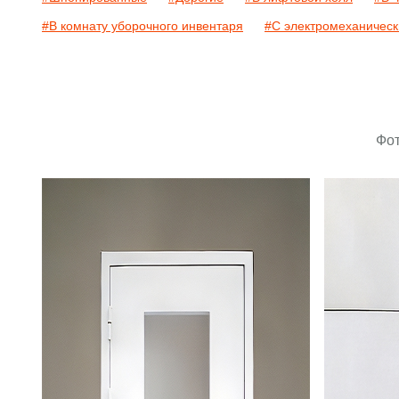
#В комнату уборочного инвентаря
#С электромеханичес
Фот