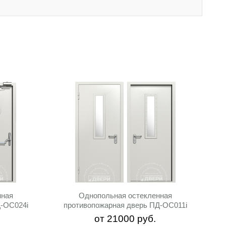
нная
Однопольная остекленная
Д-ОС024i
противопожарная дверь ПД-ОС011i
от
21000
руб.