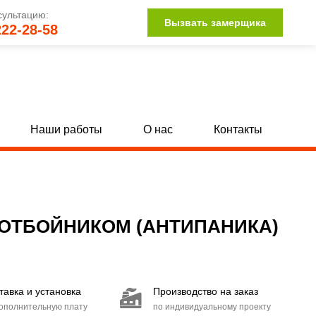
сультацию:
Вызвать замерщика
222-28-58
Наши работы
О нас
Контакты
Однопольные глухие двери с МДФ
[142]
[34]
Полуторные глухие двери с МДФ
132]
[15]
ОТБОЙНИКОМ (АНТИПАНИКА)
Двупольные глухие двери с МДФ
104]
[15]
Двери со стыковочным узлом
[27]
тавка и установка
Производство на заказ
Двери с иллюминатором
[85]
дополнительную плату
по индивидуальному проекту