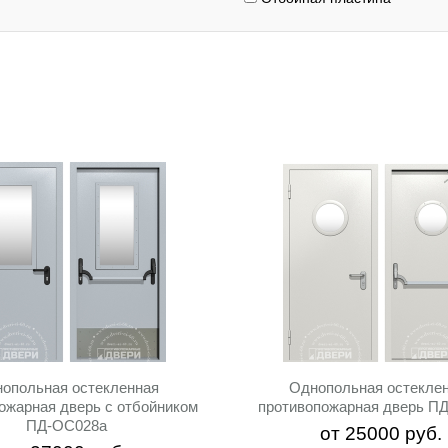
опольная остекленная
Однопольная остекле
ожарная дверь с отбойником
противопожарная дверь П
ПД-ОС028a
от
25000
руб.