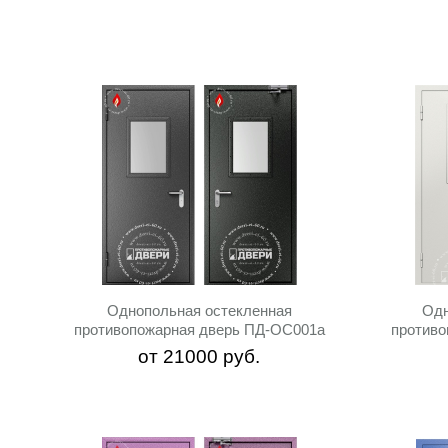
Однопольная остекленная
Одн
противопожарная дверь ПД-ОС001a
противо
от
21000
руб.