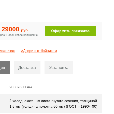
Двери с рисунком на металле
[110]
29000
руб.
Оформить предзаказ
рас: Порошковое напыление
ипаника»
#Двери с отбойником
ция
Доставка
Установка
2050×800 мм
2 холоднокатаных листа гнутого сечения, толщиной
1,5 мм (толщина полотна 50 мм) (ГОСТ – 19904-90)