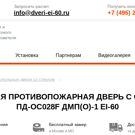
Запросить расчет:
Получить кон
info@dveri-ei-60.ru
+7 (495) 
и и
сокого
товителя
Установка
Партнерам
Видеогалерея
опольные двери со стеклом
→
е глухие двери
Однопольные двери со стеклом
[69]
 глухие двери
Полуторные двери со стеклом
[82]
[
Я ПРОТИВОПОЖАРНАЯ ДВЕРЬ С 
 глухие двери
Двупольные двери со стеклом
[80]
[
ПД-ОС028F ДМП(О)-1 EI-60
е двери с МДФ и стеклом
Двери с вентиляцией
[30]
[49]
ения
Бесплатный замер
Дос
 двери с МДФ и стеклом
Двери EI 30
[15]
[6]
в Москве и МО
за 