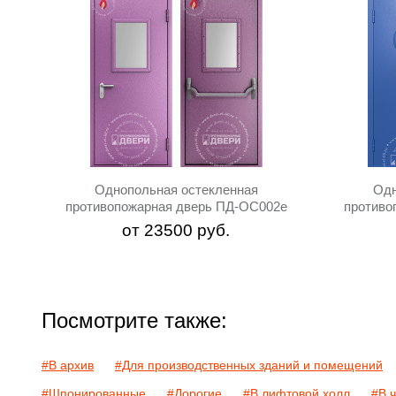
Однопольная остекленная
Одн
противопожарная дверь ПД-ОС002e
противо
от
23500
руб.
Посмотрите также:
#В архив
#Для производственных зданий и помещений
#Шпонированные
#Дорогие
#В лифтовой холл
#В 