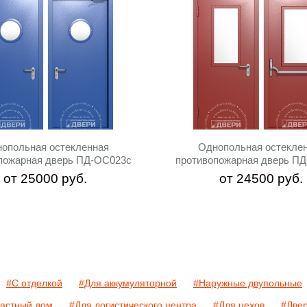
опольная остекленная
Однопольная остекле
пожарная дверь ПД-ОС023c
противопожарная дверь П
от
25000
руб.
от
24500
руб.
#С отделкой
#Для аккумуляторной
#Наружные двупольные
частный дом
#Для логистического центра
#Для цехов
#Две