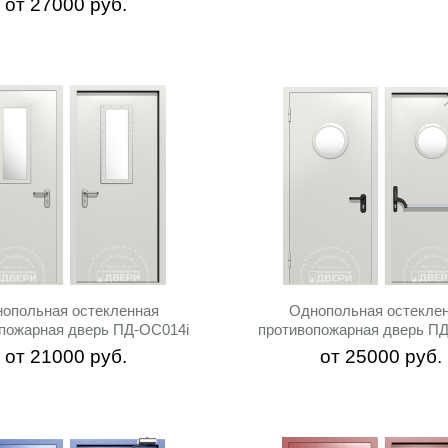
от
27000
руб.
опольная остекленная
Однопольная остекле
пожарная дверь ПД-ОС014i
противопожарная дверь П
от
21000
руб.
от
25000
руб.