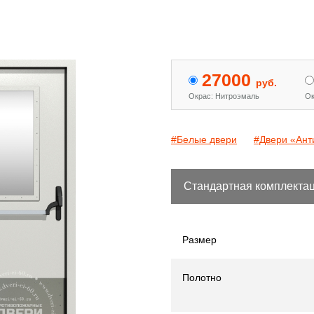
 двери с МДФ и стеклом
Двери «Антипаника»
[15]
[344]
27000
руб.
Окрас: Нитроэмаль
Ок
#Белые двери
#Двери «Ант
Стандартная комплекта
Размер
Полотно