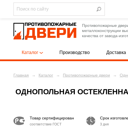
Противопожарные двер
металлоконструкции вы
качества от завода-изго
Каталог
Производство
Доставка
Главная
→
Каталог
→
Противопожарные двери
→
Одн
Однопольны
ПРОТИВОПОЖАРНЫЕ ДВЕРИ
[788]
Полуторные
ПРОТИВОПОЖАРНЫЕ ЛЮКИ
[12]
ОДНОПОЛЬНАЯ ОСТЕКЛЕННА
Двупольные
ПРОТИВОПОЖАРНЫЕ ВОРОТА
[12]
Однопольны
ТЕХНИЧЕСКИЕ ДВЕРИ
[250]
Товар сертифицирован
Срок изготовл
Полуторные
соответствие ГОСТ
3 дня