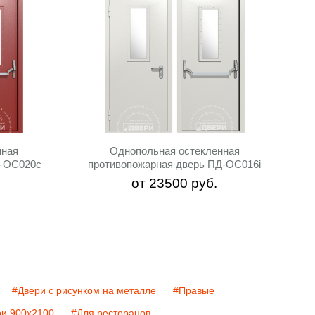
нная
Однопольная остекленная
Д-ОС020c
противопожарная дверь ПД-ОС016i
от
23500
руб.
#Двери с рисунком на металле
#Правые
ри 900х2100
#Для ресторанов