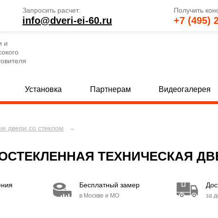
Запросить расчет:
Получить кон
info@dveri-ei-60.ru
+7 (495) 
и и
сокого
товителя
Установка
Партнерам
Видеогалерея
е двери со стеклом
→
е глухие двери
Однопольные двери со стеклом
[33]
 глухие двери
Полуторные двери со стеклом
[24]
[
ОСТЕКЛЕННАЯ ТЕХНИЧЕСКАЯ ДВЕ
 глухие двери
Двупольные двери со стеклом
[23]
[4
ения
Бесплатный замер
Дос
та
[11]
в Москве и МО
за 
кобой
[156]