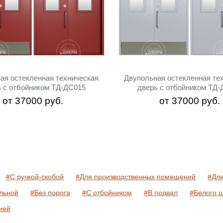
ая остекленная техническая
Двупольная остекленная те
ь с отбойником ТД-ДС015
дверь с отбойником ТД-
от
37000
руб.
от
37000
руб.
#С ручкой-скобой
#Для производственных помещений
#Для
ельной
#Без порога
#С отбойником
#В подвал
#Белого ц
ией