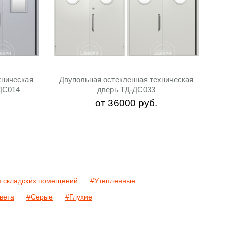
хническая
Двупольная остекленная техническая
ДС014
дверь ТД-ДС033
от
36000
руб.
 складских помещений
#Утепленные
вета
#Серые
#Глухие