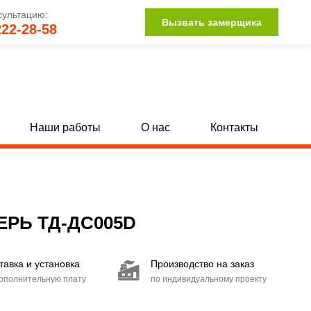
сультацию:
Вызвать замерщика
222-28-58
Наши работы
О нас
Контакты
Двери для трансформаторных
[62]
[9]
С круглым окном
50]
[9]
РЬ ТД-ДС005D
С вентиляцией
9]
[45]
тавка и установка
Производство на заказ
дополнительную плату
по индивидуальному проекту