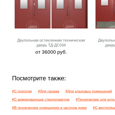
Двупольная остекленная техническая
Двупольн
дверь ТД-ДС034
двер
от
36000
руб.
Посмотрите также:
#С порогом
#Для гаража
#Для кладовых помещений
#С армированным стеклопакетом
#Технические для кот
#В технические помещения в частном доме
#С вентиляц