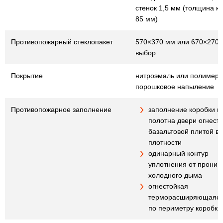
стенок 1,5 мм (толщина к
85 мм)
Противопожарный стеклопакет
570×370 мм или 670×270 
выбор
Покрытие
нитроэмаль или полимер
порошковое напыление
Противопожарное заполнение
заполнение коробки и
полотна двери огнест
базальтовой плитой в
плотности
одинарный контур
уплотнения от проник
холодного дыма
огнестойкая
терморасширяющаяся
по периметру коробки