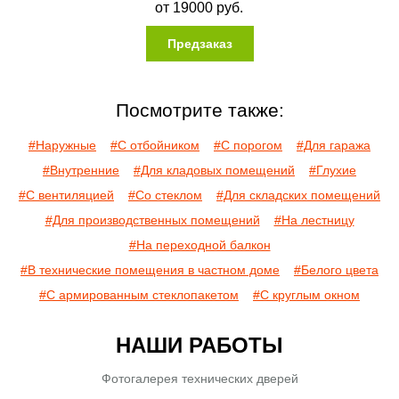
от
19000
руб.
Предзаказ
Посмотрите также:
#Наружные
#С отбойником
#С порогом
#Для гаража
#Внутренние
#Для кладовых помещений
#Глухие
#С вентиляцией
#Со стеклом
#Для складских помещений
#Для производственных помещений
#На лестницу
#На переходной балкон
#В технические помещения в частном доме
#Белого цвета
#С армированным стеклопакетом
#С круглым окном
НАШИ РАБОТЫ
Фотогалерея технических дверей