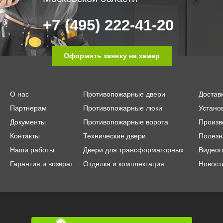
+7 (495) 222-41-20
Оформить заявку на замер
О нас
Противопожарные двери
Достав
Партнерам
Противопожарные люки
Устано
Документы
Противопожарные ворота
Произв
Контакты
Технические двери
Полезн
Наши работы
Двери для трансформаторных
Видеог
Гарантия и возврат
Отделка и комплектация
Новост