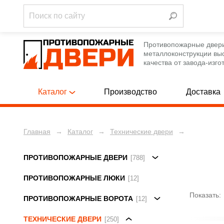
Противопожарные двер
металлоконструкции вы
качества от завода-изго
Каталог
Производство
Доставка
Главная
→
Каталог
→
Технические двери
→
Однопольны
ПРОТИВОПОЖАРНЫЕ ДВЕРИ
[788]
Полуторные
ПРОТИВОПОЖАРНЫЕ ЛЮКИ
[12]
ПРОТИВОПОЖАРНЫЕ ДВЕРИ
[788]
Двупольные
ПРОТИВОПОЖАРНЫЕ ВОРОТА
[12]
ПРОТИВОПОЖАРНЫЕ ЛЮКИ
[12]
Белого цве
Показать:
ПРОТИВОПОЖАРНЫЕ ВОРОТА
ТЕХНИЧЕСКИЕ ДВЕРИ
[250]
[12]
ЦЕН
С ручкой-с
ТЕХНИЧЕСКИЕ ДВЕРИ
[250]