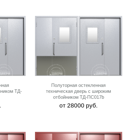
нная
Полуторная остекленная
йником ТД-
техническая дверь с широким
отбойником ТД-ПС017b
.
от
28000
руб.