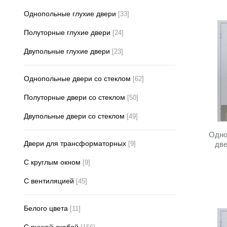
Однопольные глухие двери
[33]
от
Полуторные глухие двери
[24]
Двупольные глухие двери
[23]
КОН
Тип 
Однопольные двери со стеклом
[62]
Полуторные двери со стеклом
[50]
Двупольные двери со стеклом
[49]
Одно
Огне
Двери для трансформаторных
[9]
две
С круглым окном
[9]
С вентиляцией
[45]
Белого цвета
[11]