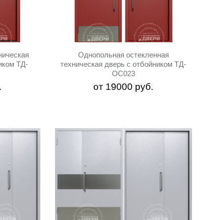
ническая
Однопольная остекленная
иком ТД-
техническая дверь с отбойником ТД-
ОС023
.
от
19000
руб.