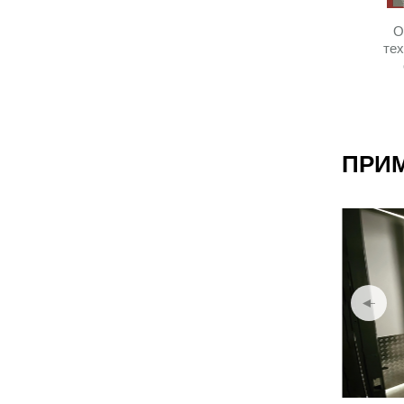
О
тех
ПРИ