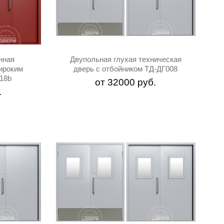
нная
Двупольная глухая техническая
ироким
дверь с отбойником ТД-ДГ008
18b
от
32000
руб.
.