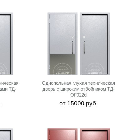
Остекление:
Не важно
Прямоугольное
Нет
Антипаника:
Не важно
Нет
ническая
Однопольная глухая техническая
Вентиляционная решетка:
ами ТД-
дверь с широким отбойником ТД-
ОГ022d
Не важно
.
от
15000
руб.
Есть
Нет