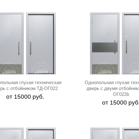
Цвет:
до
СТРУКЦИЯ
Вариант отделки:
конструкции:
Не важно
Порошковое напыление
польная глухая техническая
Однопольная глухая тех
стойкость:
рь с отбойником ТД-ОГ022
дверь с двумя отбойник
ОГ022b
Не важно
от
15000
руб.
от
15000
руб
Нет