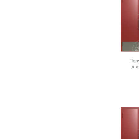
Полу
две