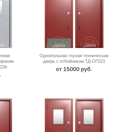
Дополнительно
Показать
енная
Однопольная глухая техническая
ироким
дверь с отбойником ТД-ОГ023
22b
от
15000
руб.
.