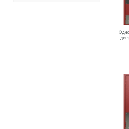
Одно
две