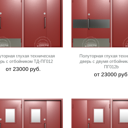
торная глухая техническая
Полуторная глухая техн
рь с отбойником ТД-ПГ012
дверь с двумя отбойник
ПГ012b
от
23000
руб.
от
23000
руб