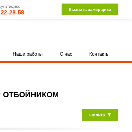
сультацию:
Вызвать замерщика
222-28-58
Наши работы
О нас
Контакты
Двери для трансформаторных
[62]
[9]
С круглым окном
50]
[9]
С ОТБОЙНИКОМ
С вентиляцией
9]
[45]
Фильтр
КОМПЛЕКТАЦИЯ