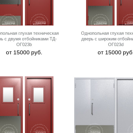
польная глухая техническая
Однопольная глухая тех
рь с двумя отбойниками ТД-
дверь с широким отбойн
ОГ023b
ОГ023d
от
15000
руб.
от
15000
руб