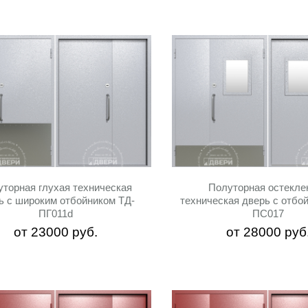
торная глухая техническая
Полуторная остекле
ь с широким отбойником ТД-
техническая дверь с отбо
ПГ011d
ПС017
от
23000
руб.
от
28000
руб