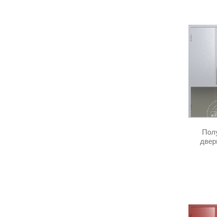
Полу
двер