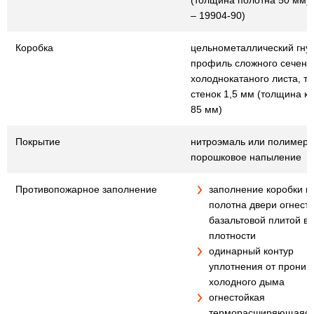
(толщина полотна 50 мм)
– 19904-90)
Коробка
цельнометаллический гну
профиль сложного сечения
холоднокатаного листа, т
стенок 1,5 мм (толщина к
85 мм)
Покрытие
нитроэмаль или полимер
порошковое напыление
Противопожарное заполнение
заполнение коробки и
полотна двери огнест
базальтовой плитой в
плотности
одинарный контур
уплотнения от проник
холодного дыма
огнестойкая
терморасширяющаяся