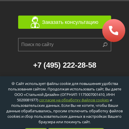
Заказать консультацию
+7 (495) 222-28-58
г. Москва, 1-й Балтийский переулок, д. 6/21
🍪 Сайт использует файлы cookie для повышения удобства
к. 1 (станция метро «Сокол», 560м)
пользования сайтом. Продолжая использовать сайт, Вы даете
info@dveri-ei-60.ru
ООО «Стальной Дизайн» (ОГРНИП 1175007001410, ИНН
5020081977)
согласие на обработку файлов cookies
и
пользовательских данных. Если Вы не хотите, чтобы Ваши
данные обрабатывались, просим отключить обработку файлов
cookies и сбор пользовательских данных в настройках Вашего
Политика обработки персональных данных
браузера или покинуть сайт.
Политика обработки сookie-файлов