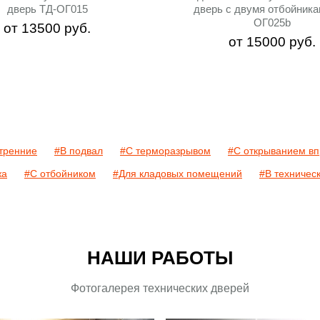
дверь ТД-ОГ015
дверь с двумя отбойника
ОГ025b
от
13500
руб.
от
15000
руб.
тренние
#В подвал
#С терморазрывом
#С открыванием вп
жа
#С отбойником
#Для кладовых помещений
#В техничес
НАШИ РАБОТЫ
Фотогалерея технических дверей