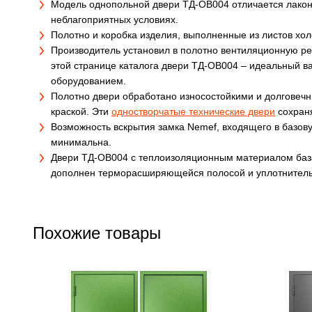
Модель однопольной двери ТД-ОВ004 отличается лакон
неблагоприятных условиях.
Полотно и коробка изделия, выполненные из листов хол
Производитель установил в полотно вентиляционную р
этой странице каталога двери ТД-ОВ004 – идеальный в
оборудованием.
Полотно двери обработано износостойкими и долговеч
краской. Эти
одностворчатые технические двери
сохраня
Возможность вскрытия замка Nemef, входящего в базову
минимальна.
Двери ТД-ОВ004 с теплоизоляционным материалом база
дополнен терморасширяющейся полосой и уплотнительн
Похожие товары