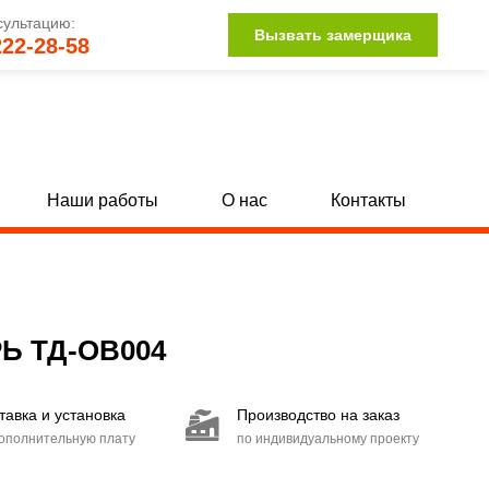
сультацию:
Вызвать замерщика
222-28-58
Наши работы
О нас
Контакты
Двери для трансформаторных
[62]
[9]
С круглым окном
50]
[9]
Ь ТД-ОВ004
С вентиляцией
9]
[45]
тавка и установка
Производство на заказ
дополнительную плату
по индивидуальному проекту