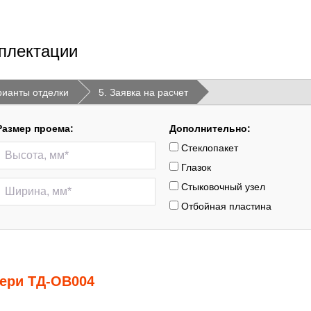
плектации
рианты отделки
5. Заявка на расчет
Размер проема:
Дополнительно:
Стеклопакет
Глазок
Стыковочный узел
Отбойная пластина
вери ТД-ОВ004