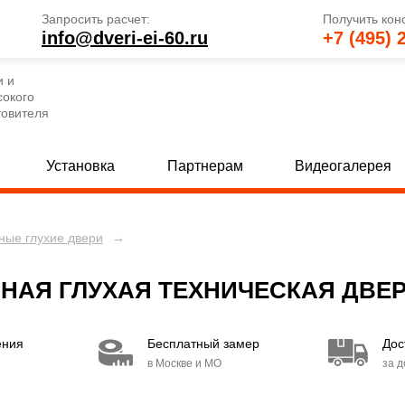
Запросить расчет:
Получить кон
info@dveri-ei-60.ru
+7 (495) 
и и
сокого
товителя
Установка
Партнерам
Видеогалерея
ные глухие двери
→
е глухие двери
Однопольные двери со стеклом
[33]
 глухие двери
Полуторные двери со стеклом
[24]
[
АЯ ГЛУХАЯ ТЕХНИЧЕСКАЯ ДВЕР
 глухие двери
Двупольные двери со стеклом
[23]
[4
ения
Бесплатный замер
Дос
та
[11]
в Москве и МО
за 
кобой
[156]