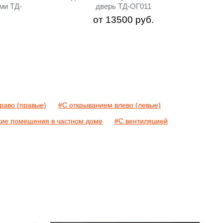
ми ТД-
дверь ТД-ОГ011
от
13500
руб.
раво (правые)
#С открыванием влево (левые)
кие помещения в частном доме
#С вентиляцией