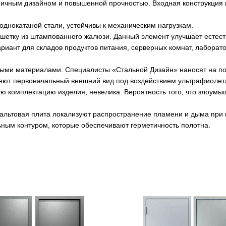
ичным дизайном и повышенной прочностью. Входная конструкция 
однокатаной стали, устойчивы к механическим нагрузкам.
ешетку из штампованного жалюзи. Данный элемент улучшает естес
ариант для складов продуктов питания, серверных комнат, лабора
ными материалами. Специалисты «Стальной Дизайн» наносят на по
ют первоначальный внешний вид под воздействием ультрафиолета,
ю комплектацию изделия, невелика. Вероятность того, что злоумы
льтовая плита локализуют распространение пламени и дыма при 
ым контуром, которые обеспечивают герметичность полотна.