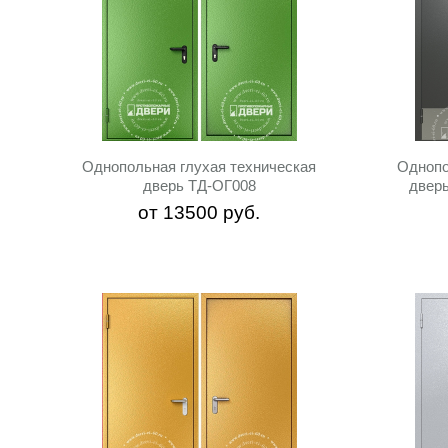
Однопольная глухая техническая
Однопо
дверь ТД-ОГ008
двер
от
13500
руб.