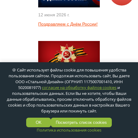
12 июня 2026 г.
Поздравляем с Днём России!
🍪 Сайт использует файлы cookie для повышения удобства
пользования сайтом. Продолжая использовать сайт, Вы даете
ООО «Стальной Дизайн» (ОГРНИП 1175007001410, ИНН
5020081977)
согласие на обработку файлов cookies
и
7 мая 2026 г.
пользовательских данных. Если Вы не хотите, чтобы Ваши
С Великим праздником –
данные обрабатывались, просим отключить обработку файлов
Днём Победы!
cookies и сбор пользовательских данных в настройках Вашего
браузера или покинуть сайт.
OK
Посмотреть список cookies
Политика использования cookies