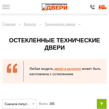
ЦЕНА
Главная
→
Каталог
→
Технические двери
→
КОНСТРУКЦИЯ
ОСТЕКЛЕННЫЕ ТЕХНИЧЕСКИЕ
ОТДЕЛКА
ДВЕРИ
КОМПЛЕКТАЦИЯ
ДОПОЛНИТЕЛЬНО
Любая модель
двери в каталоге
может быть
изготовлена с остеклением.
Показать
Всего:
165