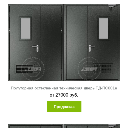
Полуторная остекленная техническая дверь ТД-ПС001e
от
27000
руб.
Предзаказ