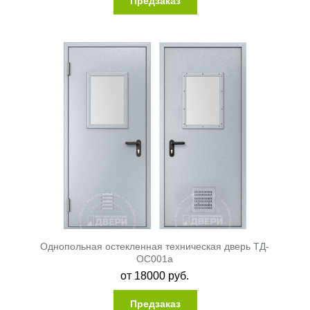
Предзаказ
Однопольная остекленная техническая дверь ТД-
ОС001a
от
18000
руб.
Предзаказ