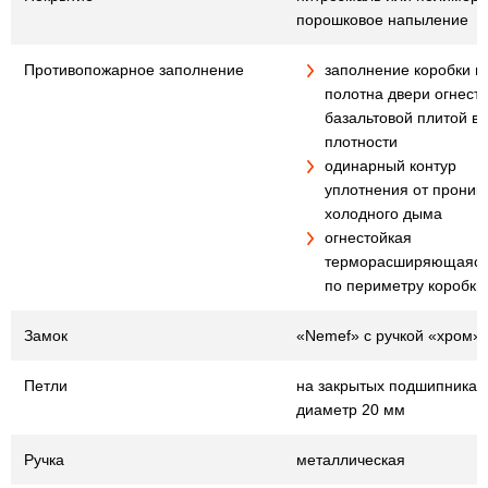
порошковое напыление
Противопожарное заполнение
заполнение коробки и
полотна двери огнест
базальтовой плитой в
плотности
одинарный контур
уплотнения от проник
холодного дыма
огнестойкая
терморасширяющаяся
по периметру коробки
Замок
«Nemef» с ручкой «хром»
Петли
на закрытых подшипниках
диаметр 20 мм
Ручка
металлическая