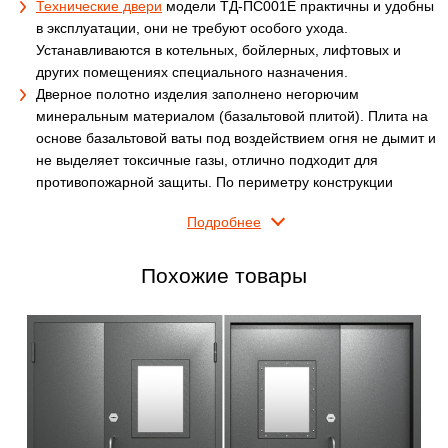
Технические двери
модели ТД-ПС001E практичны и удобны
в эксплуатации, они не требуют особого ухода.
Устанавливаются в котельных, бойлерных, лифтовых и
других помещениях специального назначения.
Дверное полотно изделия заполнено негорючим
минеральным материалом (базальтовой плитой). Плита на
основе базальтовой ваты под воздействием огня не дымит и
не выделяет токсичные газы, отлично подходит для
противопожарной защиты. По периметру конструкции
установлена термоуплотнительная лента.
Подробнее
Внешнее полотно изготовлено из двух стальных листов
гнутого сечения. Дверная коробка, толщиной 840 мм,
усиливает полотно технической двери. Ребра жесткости
Похожие товары
исключают возможность отгибания полотна с внешней
стороны. В базовую комплектацию изделия входит замок
«Nemef», металлическая ручка и петли на закрытых
подшипниках.
Входной двустворчатый блок оборудован противопожарным
стеклопакетом. Размер стекла составляет 300 на 700 мм.
(По нормам противопожарной безопасности площадь
остекления не должна превышать 25% общей площади