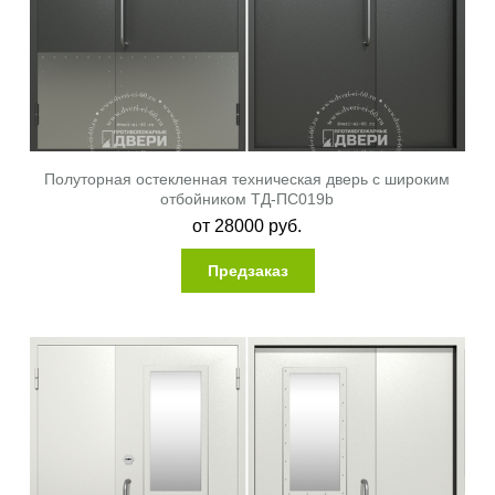
двери).
Вентиляционная решетка
обеспечивает естественную
вентиляцию воздуха в помещении, что значительно
уменьшает уровень влажности. Она устанавливается в
нижней части дверного полотна. Дверное полотно и
решетка на выбор Заказчика покрываются нитроэмалью или
полимерным порошковым напылением.
Полуторная остекленная техническая дверь с широким
отбойником ТД-ПС019b
от
28000
руб.
Предзаказ