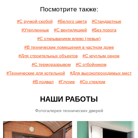
Посмотрите также:
#С ручкой-скобой
#Белого цвета
#Стандартные
#Утепленные
#С вентиляцией
#Без порога
#С открыванием влево (левые)
#В технические помещения в частном доме
#Для строительных объектов
#С круглым окном
#С терморазрывом
#С отбойником
#Технические для котельной
#Для высокопроходимых мест
#В подвал
#Глухие
#Со стеклом
НАШИ РАБОТЫ
Фотогалерея технических дверей