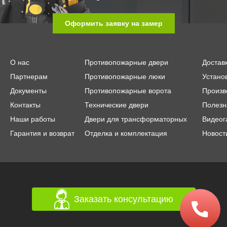
Оформить заявку на замер
О нас
Противопожарные двери
Достав
Партнерам
Противопожарные люки
Устано
Документы
Противопожарные ворота
Произв
Контакты
Технические двери
Полезн
Наши работы
Двери для трансформаторных
Видеог
Гарантия и возврат
Отделка и комплектация
Новост
Заказать консультацию