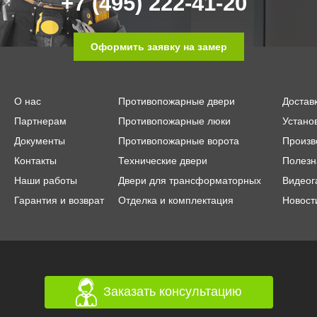
+7 (495) 222-41-20
Оформить заявку на замер
О нас
Противопожарные двери
Достав
Партнерам
Противопожарные люки
Устано
Документы
Противопожарные ворота
Произв
Контакты
Технические двери
Полезн
Наши работы
Двери для трансформаторных
Видеог
Гарантия и возврат
Отделка и комплектация
Новост
Заказать консультацию