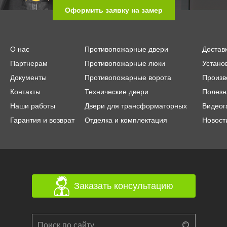
Оформить заявку на замер
О нас
Противопожарные двери
Достав
Партнерам
Противопожарные люки
Устано
Документы
Противопожарные ворота
Произв
Контакты
Технические двери
Полезн
Наши работы
Двери для трансформаторных
Видеог
Гарантия и возврат
Отделка и комплектация
Новост
Заказать консультацию