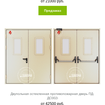
от
21000
руб.
Предзаказ
Двупольная остекленная противопожарная дверь ПД-
ДC002i
от
42500
руб.