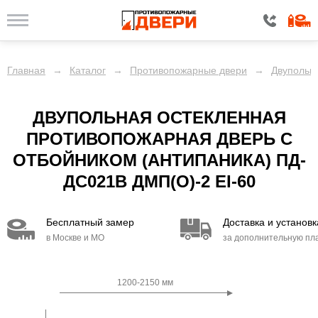
Главная
→
Каталог
→
Противопожарные двери
→
Двупольн
ДВУПОЛЬНАЯ ОСТЕКЛЕННАЯ
ПРОТИВОПОЖАРНАЯ ДВЕРЬ С
ОТБОЙНИКОМ (АНТИПАНИКА) ПД-
ДС021B ДМП(О)-2 EI-60
Бесплатный замер
Доставка и установк
в Москве и МО
за дополнительную пл
1200-2150 мм