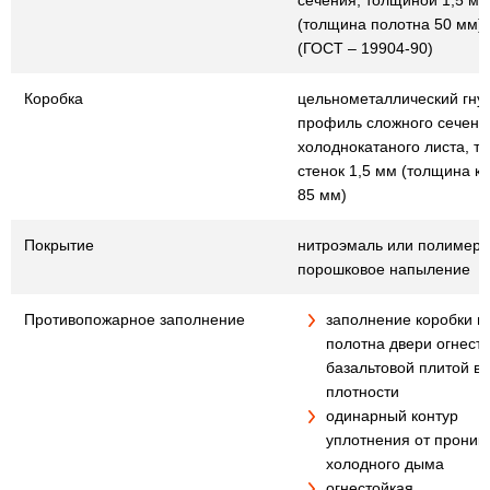
сечения, толщиной 1,5 мм
(толщина полотна 50 мм)
(ГОСТ – 19904-90)
Коробка
цельнометаллический гну
профиль сложного сечения
холоднокатаного листа, т
стенок 1,5 мм (толщина к
85 мм)
Покрытие
нитроэмаль или полимер
порошковое напыление
Противопожарное заполнение
заполнение коробки и
полотна двери огнест
базальтовой плитой в
плотности
одинарный контур
уплотнения от проник
холодного дыма
огнестойкая