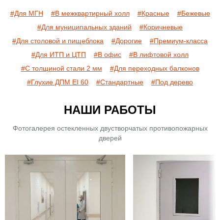
#Для МГН
#В межквартирный холл
#Красные
#Бежевые
#Для муниципальных зданий
#Коричневые
#Для столовой и пищеблока
#Дорогие
#Премиум-класса
#Для ИТП и ЦТП
#В офис
#В лифтовой холл
#С толщиной стали 2 мм
#Для переходных балконов
#Глухие ДПМ EI 60
#Стандартные
#Под дерево
НАШИ РАБОТЫ
Фотогалерея остекленных двустворчатых противопожарных
дверей