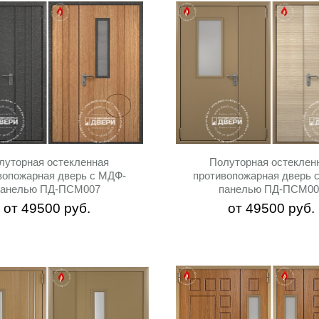
луторная остекленная
Полуторная остеклен
вопожарная дверь с МДФ-
противопожарная дверь 
панелью ПД-ПСМ007
панелью ПД-ПСМ00
от
49500
руб.
от
49500
руб.