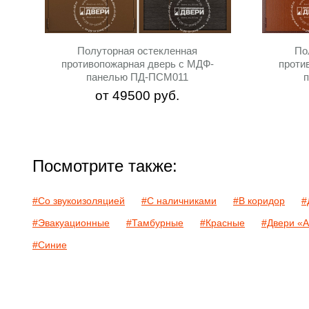
Полуторная остекленная
По
противопожарная дверь с МДФ-
проти
панелью ПД-ПСМ011
от
49500
руб.
Посмотрите также:
#Со звукоизоляцией
#С наличниками
#В коридор
#
#Эвакуационные
#Тамбурные
#Красные
#Двери «А
#Синие