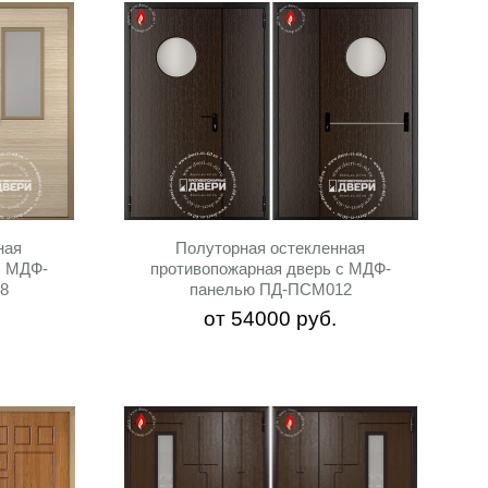
ная
Полуторная остекленная
с МДФ-
противопожарная дверь с МДФ-
8
панелью ПД-ПСМ012
от
54000
руб.