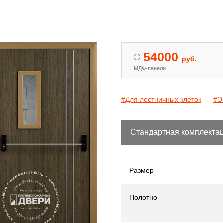
 двери с МДФ и стеклом
Двери «Антипаника»
[15]
[344]
54000
руб.
МДФ-панели
#Для лестничных клеток
#Э
Стандартная комплекта
Размер
Полотно