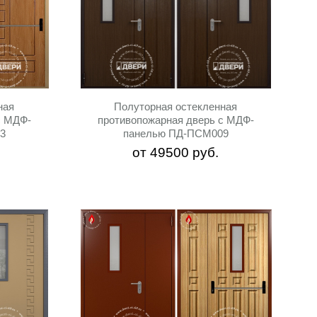
ная
Полуторная остекленная
с МДФ-
противопожарная дверь с МДФ-
3
панелью ПД-ПСМ009
от
49500
руб.