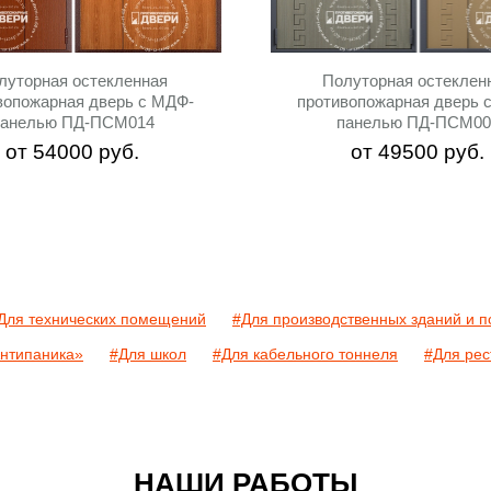
луторная остекленная
Полуторная остеклен
вопожарная дверь с МДФ-
противопожарная дверь 
панелью ПД-ПСМ014
панелью ПД-ПСМ00
от
54000
руб.
от
49500
руб.
Для технических помещений
#Для производственных зданий и 
нтипаника»
#Для школ
#Для кабельного тоннеля
#Для рес
НАШИ РАБОТЫ