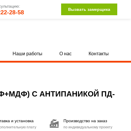
сультацию:
Вызвать замерщика
222-28-58
Наши работы
О нас
Контакты
Однопольные глухие двери с МДФ
[142]
[34]
Полуторные глухие двери с МДФ
132]
[15]
+МДФ) С АНТИПАНИКОЙ ПД-
Двупольные глухие двери с МДФ
104]
[15]
Двери со стыковочным узлом
[27]
тавка и установка
Производство на заказ
Двери с иллюминатором
[85]
дополнительную плату
по индивидуальному проекту