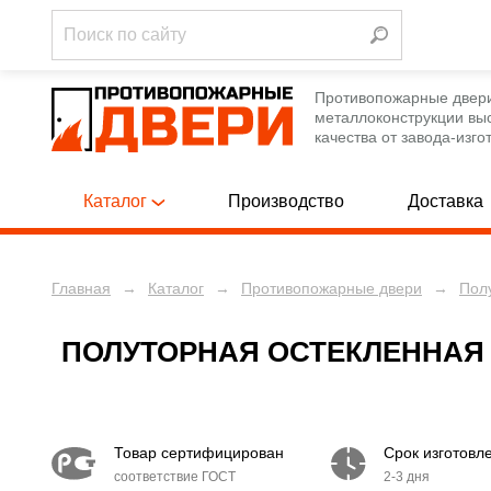
Противопожарные двер
металлоконструкции вы
качества от завода-изго
Каталог
Производство
Доставка
Главная
→
Каталог
→
Противопожарные двери
→
Пол
Однопольны
ПРОТИВОПОЖАРНЫЕ ДВЕРИ
[788]
Полуторные
ПРОТИВОПОЖАРНЫЕ ЛЮКИ
[12]
ПОЛУТОРНАЯ ОСТЕКЛЕННАЯ
Двупольные
ПРОТИВОПОЖАРНЫЕ ВОРОТА
[12]
Однопольны
ТЕХНИЧЕСКИЕ ДВЕРИ
[250]
Товар сертифицирован
Срок изготовл
Полуторные
соответствие ГОСТ
2-3 дня