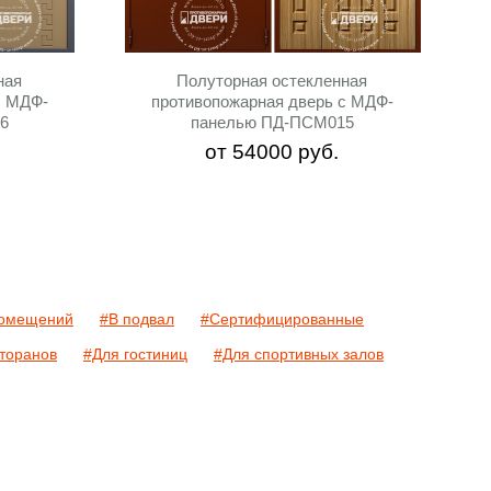
ная
Полуторная остекленная
с МДФ-
противопожарная дверь с МДФ-
6
панелью ПД-ПСМ015
от
54000
руб.
помещений
#В подвал
#Сертифицированные
торанов
#Для гостиниц
#Для спортивных залов