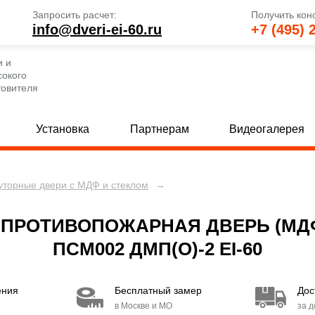
Запросить расчет:
Получить кон
info@dveri-ei-60.ru
+7 (495) 
и и
сокого
товителя
Установка
Партнерам
Видеогалерея
уторные двери с МДФ и стеклом
→
е глухие двери
Однопольные двери со стеклом
[69]
 глухие двери
Полуторные двери со стеклом
[82]
[
 ПРОТИВОПОЖАРНАЯ ДВЕРЬ (МДФ
 глухие двери
Двупольные двери со стеклом
[80]
[
ПСМ002 ДМП(О)-2 EI-60
е двери с МДФ и стеклом
Двери с вентиляцией
[30]
[49]
ения
Бесплатный замер
Дос
 двери с МДФ и стеклом
Двери EI 30
[15]
[6]
в Москве и МО
за 