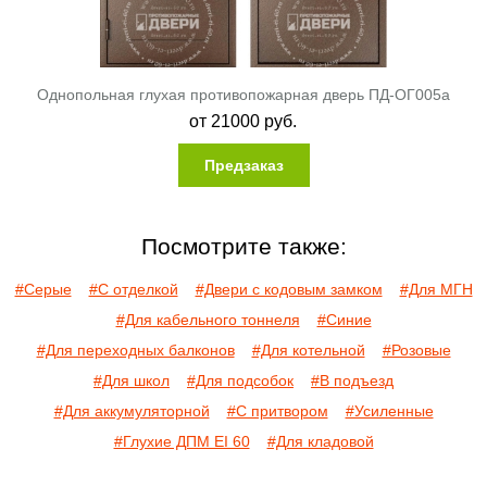
Однопольная глухая противопожарная дверь ПД-ОГ005a
от
21000
руб.
Предзаказ
Посмотрите также:
#Серые
#С отделкой
#Двери с кодовым замком
#Для МГН
#Для кабельного тоннеля
#Синие
#Для переходных балконов
#Для котельной
#Розовые
#Для школ
#Для подсобок
#В подъезд
#Для аккумуляторной
#С притвором
#Усиленные
#Глухие ДПМ EI 60
#Для кладовой