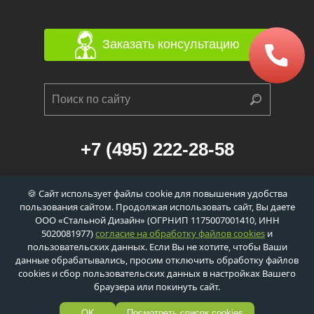
Заказать консультацию
+7 (495) 222-28-58
г. Москва, 1-й Балтийский переулок, д. 6/21
🍪 Сайт использует файлы cookie для повышения удобства
к. 1 (станция метро «Сокол», 560м)
пользования сайтом. Продолжая использовать сайт, Вы даете
info@dveri-ei-60.ru
ООО «Стальной Дизайн» (ОГРНИП 1175007001410, ИНН
5020081977)
согласие на обработку файлов cookies
и
пользовательских данных. Если Вы не хотите, чтобы Ваши
данные обрабатывались, просим отключить обработку файлов
cookies и сбор пользовательских данных в настройках Вашего
Политика обработки персональных данных
браузера или покинуть сайт.
Политика обработки сookie-файлов
© ООО «Стальной Дизайн»,
2026
OK
Посмотреть список cookies