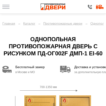
Главная
→
Каталог
→
Противопожарные двери
→
Однополь
ОДНОПОЛЬНАЯ
ПРОТИВОПОЖАРНАЯ ДВЕРЬ С
РИСУНКОМ ПД-ОГ002F ДМП-1 EI-60
Бесплатный замер
Доставка и установк
в Москве и МО
за дополнительную пл
700-1350 мм