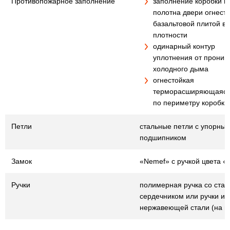
Противопожарное заполнение
заполнение коробки и
полотна двери огнест
базальтовой плитой в
плотности
одинарный контур
уплотнения от проник
холодного дыма
огнестойкая
терморасширяющаяся
по периметру коробки
Петли
стальные петли с упорны
подшипником
Замок
«Nemef» с ручкой цвета «
Ручки
полимерная ручка со ста
сердечником или ручки из
нержавеющей стали (на в