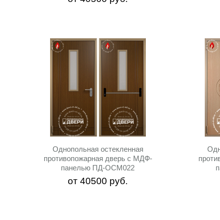
Однопольная остекленная
Одн
противопожарная дверь c МДФ-
проти
панелью ПД-ОСМ022
от
40500
руб.