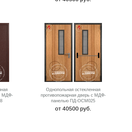
нная
Однопольная остекленная
c МДФ-
противопожарная дверь c МДФ-
8
панелью ПД-ОСМ025
от
40500
руб.