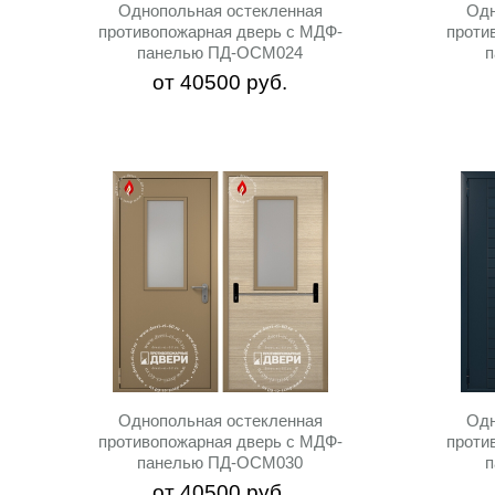
Однопольная остекленная
Одн
противопожарная дверь c МДФ-
проти
панелью ПД-ОСМ024
от
40500
руб.
Однопольная остекленная
Одн
противопожарная дверь c МДФ-
проти
панелью ПД-ОСМ030
от
40500
руб.