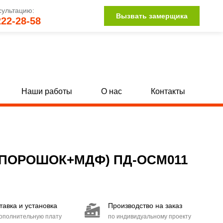
сультацию:
Вызвать замерщика
222-28-58
Наши работы
О нас
Контакты
Однопольные глухие двери с МДФ
[142]
[34]
Полуторные глухие двери с МДФ
132]
[15]
ПОРОШОК+МДФ) ПД-ОСМ011
Двупольные глухие двери с МДФ
104]
[15]
Двери со стыковочным узлом
[27]
тавка и установка
Производство на заказ
Двери с иллюминатором
[85]
дополнительную плату
по индивидуальному проекту