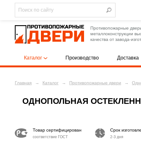
Противопожарные двер
металлоконструкции вы
качества от завода-изго
Каталог
Производство
Доставка
Главная
→
Каталог
→
Противопожарные двери
→
Одн
Однопольны
ПРОТИВОПОЖАРНЫЕ ДВЕРИ
[788]
Полуторные
ПРОТИВОПОЖАРНЫЕ ЛЮКИ
[12]
ОДНОПОЛЬНАЯ ОСТЕКЛЕНН
Двупольные
ПРОТИВОПОЖАРНЫЕ ВОРОТА
[12]
Однопольны
ТЕХНИЧЕСКИЕ ДВЕРИ
[250]
Товар сертифицирован
Срок изготовл
Полуторные
соответствие ГОСТ
2-3 дня