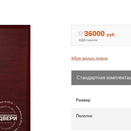
 двери с МДФ и стеклом
Двери «Антипаника»
[15]
[344]
36000
руб.
МДФ-панели
#Для жилых домов
Стандартная комплекта
Размер
Полотно