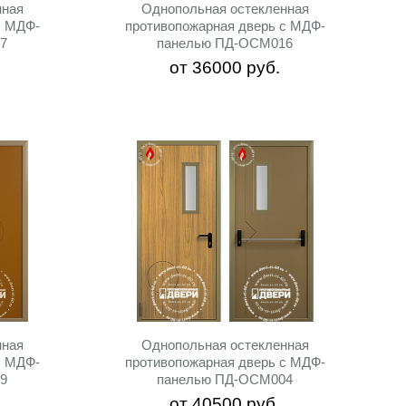
нная
Однопольная остекленная
c МДФ-
противопожарная дверь c МДФ-
7
панелью ПД-ОСМ016
от
36000
руб.
нная
Однопольная остекленная
c МДФ-
противопожарная дверь c МДФ-
9
панелью ПД-ОСМ004
от
40500
руб.