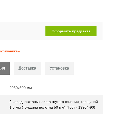
Двери с рисунком на металле
[110]
Оформить предзаказ
Антипаника»
ция
Доставка
Установка
2050х800 мм
2 холоднокатаных листа гнутого сечения, толщиной
1,5 мм (толщина полотна 50 мм) (Гост - 19904-90)