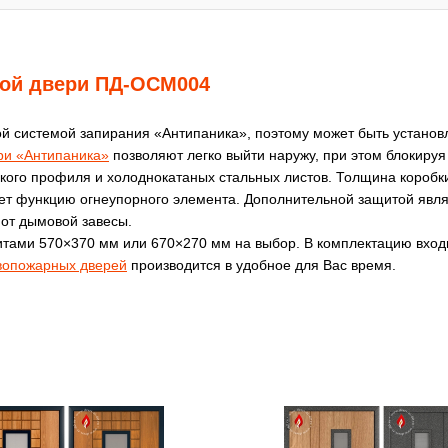
ной двери ПД-ОСМ004
системой запирания «Антипаника», поэтому может быть установл
ри «Антипаника»
позволяют легко выйти наружу, при этом блокируя
кого профиля и холоднокатаных стальных листов. Толщина коробки
сет функцию огнеупорного элемента. Дополнительной защитой яв
от дымовой завесы.
итами 570×370 мм или 670×270 мм на выбор. В комплектацию входи
вопожарных дверей
производится в удобное для Вас время.