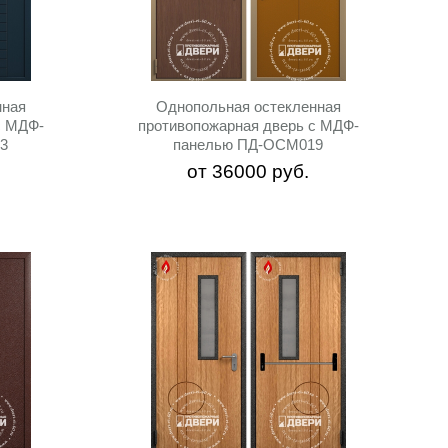
нная
Однопольная остекленная
c МДФ-
противопожарная дверь c МДФ-
3
панелью ПД-ОСМ019
от
36000
руб.