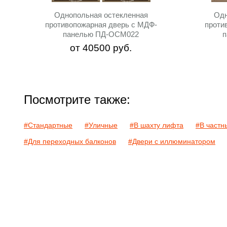
Однопольная остекленная
Одн
противопожарная дверь c МДФ-
проти
панелью ПД-ОСМ022
от
40500
руб.
Посмотрите также:
#Стандартные
#Уличные
#В шахту лифта
#В частн
#Для переходных балконов
#Двери с иллюминатором