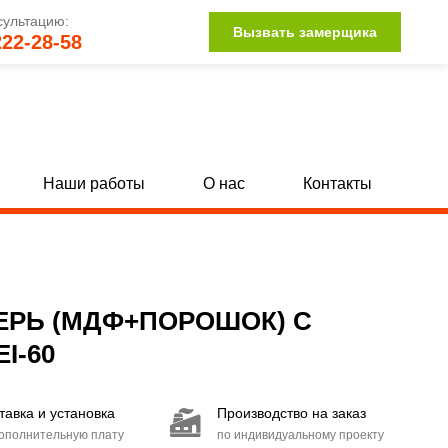
сультацию:
Вызвать замерщика
222-28-58
Наши работы
О нас
Контакты
Однопольные глухие двери с МДФ
[142]
[34]
Полуторные глухие двери с МДФ
132]
[15]
РЬ (МДФ+ПОРОШОК) С
Двупольные глухие двери с МДФ
104]
[15]
I-60
Двери со стыковочным узлом
[27]
тавка и установка
Производство на заказ
Двери с иллюминатором
[85]
дополнительную плату
по индивидуальному проекту