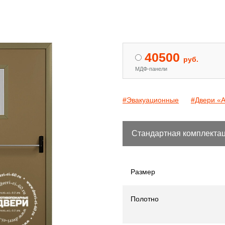
 двери с МДФ и стеклом
Двери «Антипаника»
[15]
[344]
40500
руб.
МДФ-панели
#Эвакуационные
#Двери «
Стандартная комплекта
Размер
Полотно