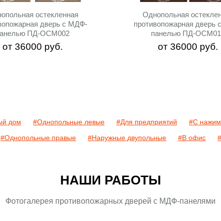
опольная остекленная
Однопольная остекле
вопожарная дверь c МДФ-
противопожарная дверь 
панелью ПД-ОСМ002
панелью ПД-ОСМ01
от
36000
руб.
от
36000
руб.
ый дом
#Однопольные левые
#Для предприятий
#С нажим
#Однопольные правые
#Наружные двупольные
#В офис
НАШИ РАБОТЫ
Фотогалерея противопожарных дверей с МДФ-панелями