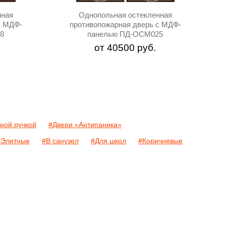
нная
Однопольная остекленная
c МДФ-
противопожарная дверь c МДФ-
8
панелью ПД-ОСМ025
от
40500
руб.
ной ручкой
#Двери «Антипаника»
#Элитные
#В санузел
#Для школ
#Коричневые