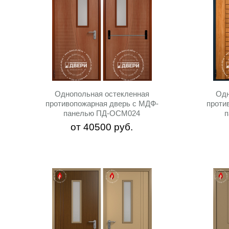
Однопольная остекленная
Одн
противопожарная дверь c МДФ-
проти
панелью ПД-ОСМ024
от
40500
руб.