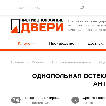
Противопожарные двер
металлоконструкции вы
качества от завода-изго
Каталог
Производство
Доставка
Главная
→
Каталог
→
Противопожарные двери
→
Одн
Однопольны
ПРОТИВОПОЖАРНЫЕ ДВЕРИ
[788]
Полуторные
ПРОТИВОПОЖАРНЫЕ ЛЮКИ
[12]
ОДНОПОЛЬНАЯ ОСТЕК
Двупольные
АНТ
ПРОТИВОПОЖАРНЫЕ ВОРОТА
[12]
Однопольны
ТЕХНИЧЕСКИЕ ДВЕРИ
[250]
Товар сертифицирован
Срок изготовл
Полуторные
соответствие ГОСТ
2-3 дня