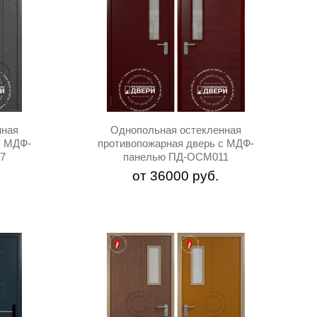
нная
Однопольная остекленная
c МДФ-
противопожарная дверь c МДФ-
7
панелью ПД-ОСМ011
от
36000
руб.