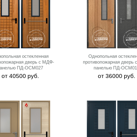
опольная остекленная
Однопольная остекле
вопожарная дверь c МДФ-
противопожарная дверь 
панелью ПД-ОСМ027
панелью ПД-ОСМ01
от
40500
руб.
от
36000
руб.