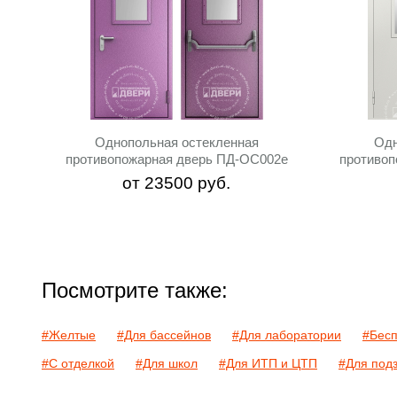
Однопольная остекленная
Одн
противопожарная дверь ПД-ОС002e
противоп
от
23500
руб.
Посмотрите также:
#Желтые
#Для бассейнов
#Для лаборатории
#Бес
#С отделкой
#Для школ
#Для ИТП и ЦТП
#Для под