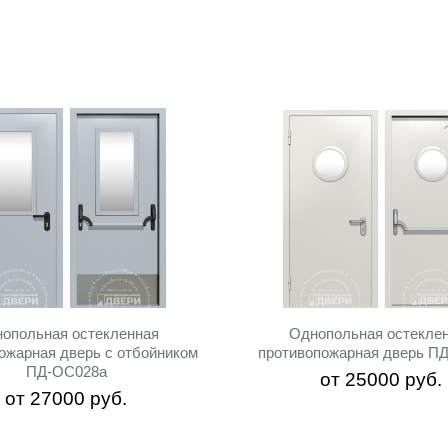
опольная остекленная
Однопольная остекле
ожарная дверь с отбойником
противопожарная дверь П
ПД-ОС028a
от
25000
руб.
от
27000
руб.