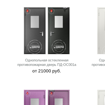
Однопольная остекленная
Одн
противопожарная дверь ПД-ОС001a
противо
от
21000
руб.