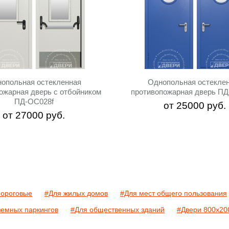
опольная остекленная
Однопольная остекле
ожарная дверь с отбойником
противопожарная дверь П
ПД-ОС028f
от
25000
руб.
от
27000
руб.
пороговые
#Для жилых домов
#Для мест общего пользования
земных паркингов
#Для общественных зданий
#Двери 800х20