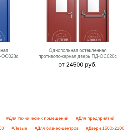
нная
Однопольная остекленная
Д-ОС023c
противопожарная дверь ПД-ОС020c
от
24500
руб.
#Для технических помещений
#Для предприятий
00
#Левые
#Для бизнес-центров
#Двери 1500х2100