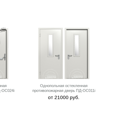
нная
Однопольная остекленная
Д-ОС024i
противопожарная дверь ПД-ОС011i
от
21000
руб.