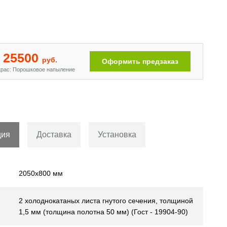
Двери с рисунком на металле
[110]
25500
руб.
Оформить предзаказ
рас: Порошковое напыление
ция
Доставка
Установка
2050х800 мм
2 холоднокатаных листа гнутого сечения, толщиной
1,5 мм (толщина полотна 50 мм) (Гост - 19904-90)