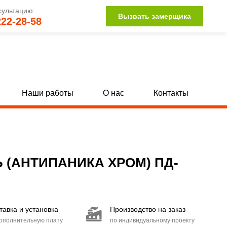
сультацию:
Вызвать замерщика
222-28-58
Наши работы
О нас
Контакты
Однопольные глухие двери с МДФ
[142]
[34]
Полуторные глухие двери с МДФ
132]
[15]
(АНТИПАНИКА ХРОМ) ПД-
Двупольные глухие двери с МДФ
104]
[15]
Двери со стыковочным узлом
[27]
тавка и установка
Производство на заказ
Двери с иллюминатором
[85]
дополнительную плату
по индивидуальному проекту