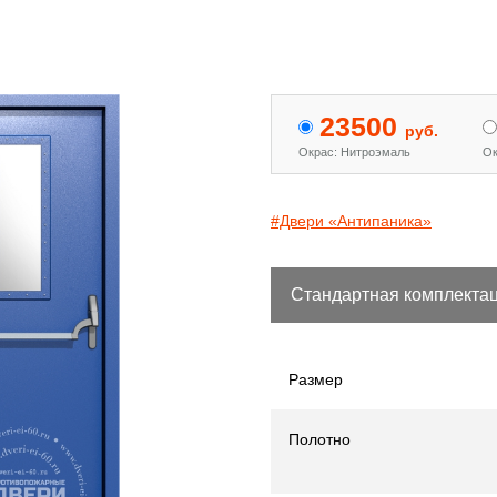
 двери с МДФ и стеклом
Двери «Антипаника»
[15]
[344]
23500
руб.
Окрас: Нитроэмаль
Ок
#Двери «Антипаника»
Стандартная комплекта
Размер
Полотно