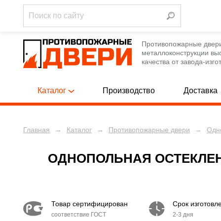
Противопожарные двер
металлоконструкции вы
качества от завода-изго
Каталог
Производство
Доставка
Главная
→
Каталог
→
Противопожарные двери
→
Одн
Однопольны
ПРОТИВОПОЖАРНЫЕ ДВЕРИ
[788]
Полуторные
ПРОТИВОПОЖАРНЫЕ ЛЮКИ
[12]
ОДНОПОЛЬНАЯ ОСТЕКЛЕН
Двупольные
ПРОТИВОПОЖАРНЫЕ ВОРОТА
[12]
Однопольны
ТЕХНИЧЕСКИЕ ДВЕРИ
[250]
Товар сертифицирован
Срок изготовл
Полуторные
соответствие ГОСТ
2-3 дня