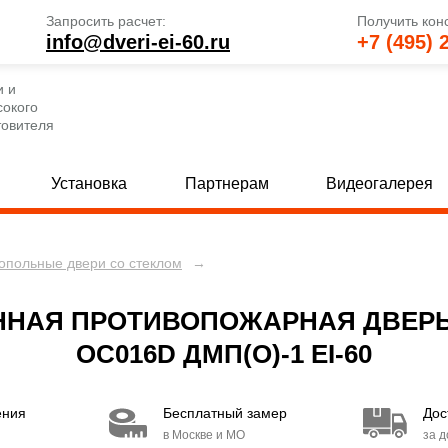
Запросить расчет:
Получить кон
info@dveri-ei-60.ru
+7 (495) 
и и
сокого
товителя
Установка
Партнерам
Видеогалерея
опольные двери со стеклом
→
е глухие двери
Однопольные двери со стеклом
[69]
 глухие двери
Полуторные двери со стеклом
[82]
[
НАЯ ПРОТИВОПОЖАРНАЯ ДВЕРЬ 
 глухие двери
Двупольные двери со стеклом
[80]
[
ОС016D ДМП(О)-1 EI-60
е двери с МДФ и стеклом
Двери с вентиляцией
[30]
[49]
ения
Бесплатный замер
Дос
 двери с МДФ и стеклом
Двери EI 30
[15]
[6]
в Москве и МО
за 