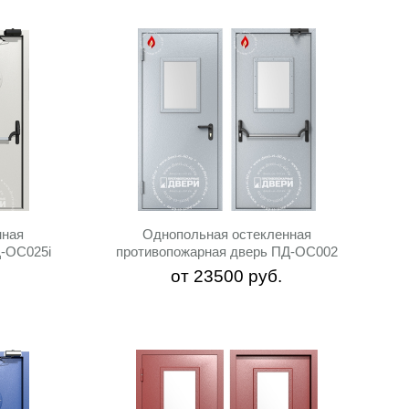
нная
Однопольная остекленная
Д-ОС025i
противопожарная дверь ПД-ОС002
от
23500
руб.