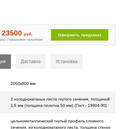
Двери с рисунком на металле
[110]
23500
руб.
Оформить предзаказ
рас: Порошковое напыление
ция
Доставка
Установка
2050х800 мм
2 холоднокатаных листа гнутого сечения, толщиной
1,5 мм (толщина полотна 50 мм) (Гост - 19904-90)
цельнометаллический гнутый профиль сложного
сечения, из холоднокатаного листа, толщина стенок