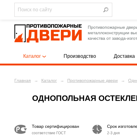
Противопожарные двер
металлоконструкции вы
качества от завода-изго
Каталог
Производство
Доставка
Главная
→
Каталог
→
Противопожарные двери
→
Одн
Однопольны
ПРОТИВОПОЖАРНЫЕ ДВЕРИ
[788]
Полуторные
ПРОТИВОПОЖАРНЫЕ ЛЮКИ
[12]
ОДНОПОЛЬНАЯ ОСТЕКЛЕН
Двупольные
ПРОТИВОПОЖАРНЫЕ ВОРОТА
[12]
Однопольны
ТЕХНИЧЕСКИЕ ДВЕРИ
[250]
Товар сертифицирован
Срок изготовл
Полуторные
соответствие ГОСТ
2-3 дня