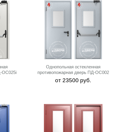
нная
Однопольная остекленная
Д-ОС025i
противопожарная дверь ПД-ОС002
от
23500
руб.