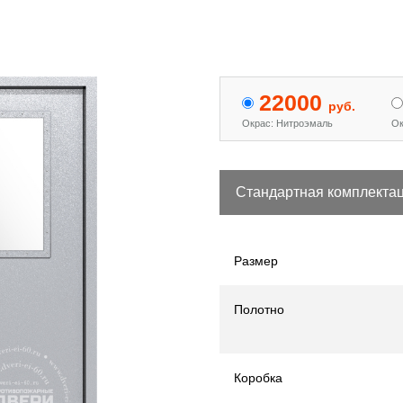
 двери с МДФ и стеклом
Двери «Антипаника»
[15]
[344]
22000
руб.
Окрас: Нитроэмаль
Ок
Стандартная комплекта
Размер
Полотно
Коробка