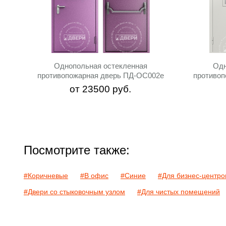
Однопольная остекленная
Одн
противопожарная дверь ПД-ОС002e
противоп
от
23500
руб.
Посмотрите также:
#Коричневые
#В офис
#Синие
#Для бизнес-центро
#Двери со стыковочным узлом
#Для чистых помещений