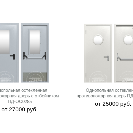
опольная остекленная
Однопольная остекле
ожарная дверь с отбойником
противопожарная дверь П
ПД-ОС028a
от
25000
руб.
от
27000
руб.