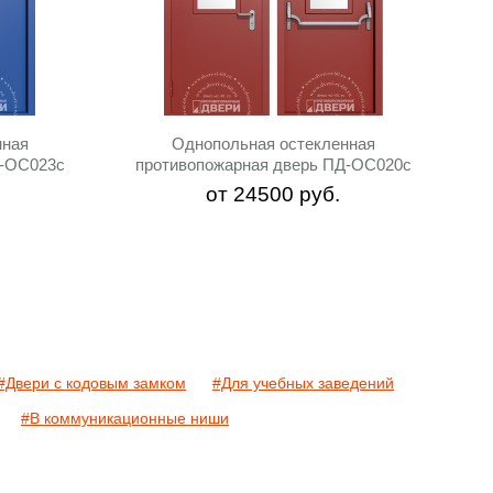
нная
Однопольная остекленная
Д-ОС023c
противопожарная дверь ПД-ОС020c
от
24500
руб.
#Двери с кодовым замком
#Для учебных заведений
#В коммуникационные ниши