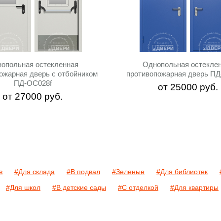
опольная остекленная
Однопольная остекле
ожарная дверь с отбойником
противопожарная дверь П
ПД-ОС028f
от
25000
руб.
от
27000
руб.
в
#Для склада
#В подвал
#Зеленые
#Для библиотек
#Для школ
#В детские сады
#С отделкой
#Для квартиры