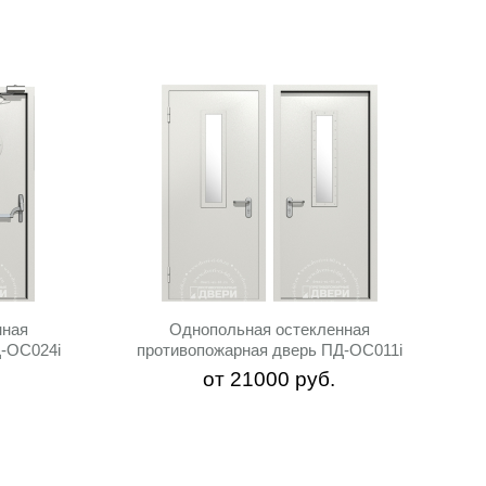
нная
Однопольная остекленная
Д-ОС024i
противопожарная дверь ПД-ОС011i
от
21000
руб.