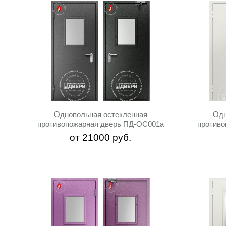
Однопольная остекленная
Одн
противопожарная дверь ПД-ОС001a
противо
от
21000
руб.