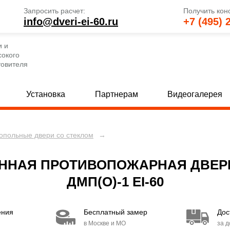
Запросить расчет:
Получить кон
info@dveri-ei-60.ru
+7 (495) 
и и
сокого
товителя
Установка
Партнерам
Видеогалерея
опольные двери со стеклом
→
е глухие двери
Однопольные двери со стеклом
[69]
 глухие двери
Полуторные двери со стеклом
[82]
[
НАЯ ПРОТИВОПОЖАРНАЯ ДВЕРЬ 
 глухие двери
Двупольные двери со стеклом
[80]
[
ДМП(О)-1 EI-60
е двери с МДФ и стеклом
Двери с вентиляцией
[30]
[49]
ения
Бесплатный замер
Дос
 двери с МДФ и стеклом
Двери EI 30
[15]
[6]
в Москве и МО
за 