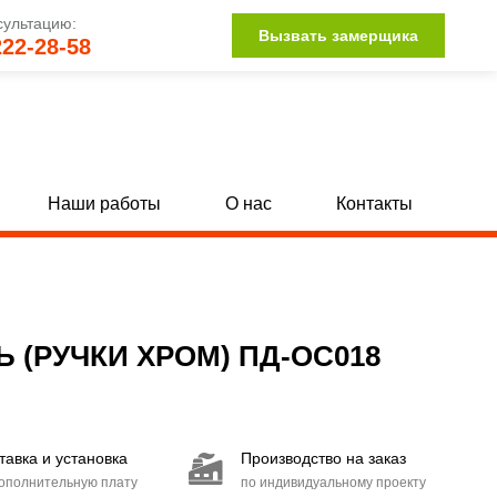
сультацию:
Вызвать замерщика
222-28-58
Наши работы
О нас
Контакты
Однопольные глухие двери с МДФ
[142]
[34]
Полуторные глухие двери с МДФ
132]
[15]
(РУЧКИ ХРОМ) ПД-ОС018
Двупольные глухие двери с МДФ
104]
[15]
Двери со стыковочным узлом
[27]
тавка и установка
Производство на заказ
Двери с иллюминатором
[85]
дополнительную плату
по индивидуальному проекту