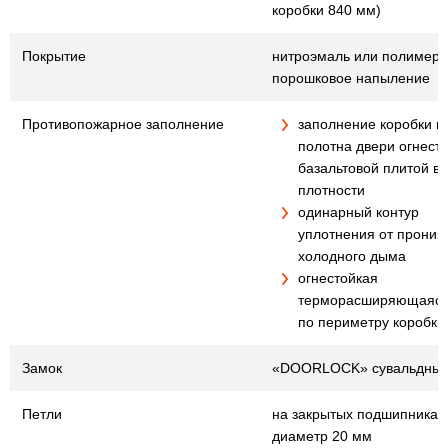
коробки 840 мм)
Покрытие
нитроэмаль или полимер
порошковое напыление
Противопожарное заполнение
заполнение коробки и
полотна двери огнест
базальтовой плитой в
плотности
одинарный контур
уплотнения от проник
холодного дыма
огнестойкая
терморасширяющаяся
по периметру коробки
Замок
«DOORLOCK» сувальдны
Петли
на закрытых подшипниках
диаметр 20 мм