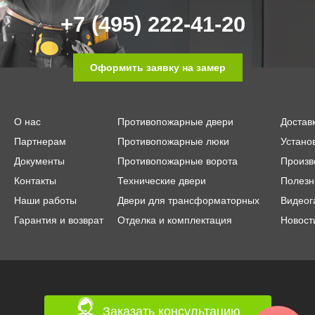
+7 (495) 222-41-20
Оформить заявку на замер
О нас
Противопожарные двери
Достав
Партнерам
Противопожарные люки
Устано
Документы
Противопожарные ворота
Произв
Контакты
Технические двери
Полезн
Наши работы
Двери для трансформаторных
Видеог
Гарантия и возврат
Отделка и комплектация
Новост
Заказать консультацию