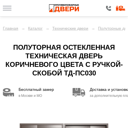
Главная
→
Каталог
→
Технические двери
→
Полуторные две
ПОЛУТОРНАЯ ОСТЕКЛЕННАЯ
ТЕХНИЧЕСКАЯ ДВЕРЬ
КОРИЧНЕВОГО ЦВЕТА С РУЧКОЙ-
СКОБОЙ ТД-ПС030
ный замер
Доставка и установка
Про
 и МО
за дополнительную плату
по 