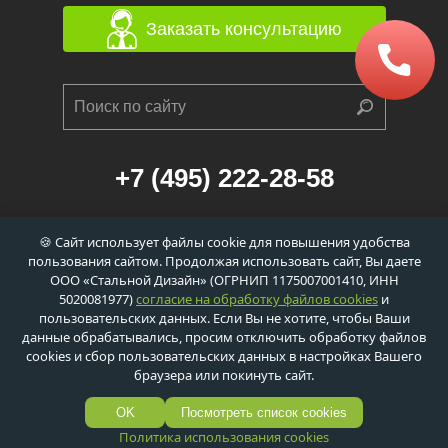
Заказать консультацию
+7 (495) 222-28-58
г. Москва, 1-й Балтийский переулок, д. 6/21
🍪 Сайт использует файлы cookie для повышения удобства
к. 1 (станция метро «Сокол», 560м)
пользования сайтом. Продолжая использовать сайт, Вы даете
info@dveri-ei-60.ru
ООО «Стальной Дизайн» (ОГРНИП 1175007001410, ИНН
5020081977)
согласие на обработку файлов cookies
и
пользовательских данных. Если Вы не хотите, чтобы Ваши
данные обрабатывались, просим отключить обработку файлов
cookies и сбор пользовательских данных в настройках Вашего
Политика обработки персональных данных
браузера или покинуть сайт.
Политика обработки сookie-файлов
© ООО «Стальной Дизайн»,
2026
OK
Посмотреть список cookies
Политика использования cookies