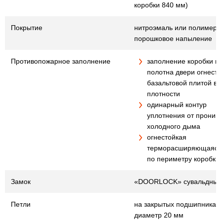
коробки 840 мм)
Покрытие
нитроэмаль или полимер
порошковое напыление
Противопожарное заполнение
заполнение коробки и
полотна двери огнест
базальтовой плитой в
плотности
одинарный контур
уплотнения от проник
холодного дыма
огнестойкая
терморасширяющаяся
по периметру коробки
Замок
«DOORLOCK» сувальдны
Петли
на закрытых подшипниках
диаметр 20 мм