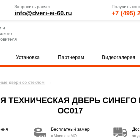
Запросить расчет:
Получить кон
info@dveri-ei-60.ru
+7 (495) 
и и
сокого
товителя
Установка
Партнерам
Видеогалерея
ые двери со стеклом
→
е глухие двери
Однопольные двери со стеклом
[33]
 глухие двери
Полуторные двери со стеклом
[24]
[
 ТЕХНИЧЕСКАЯ ДВЕРЬ СИНЕГО Ц
 глухие двери
Двупольные двери со стеклом
[23]
[4
ОС017
та
[11]
ения
Бесплатный замер
Дос
кобой
[156]
в Москве и МО
за 