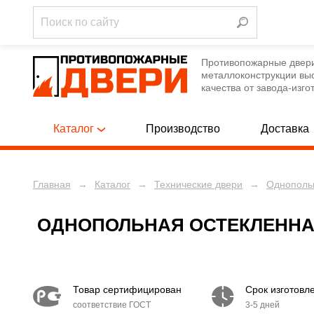
Противопожарные двер
металлоконструкции вы
качества от завода-изго
Каталог
Производство
Доставка
Главная
→
Каталог
→
Технические двери
→
Однопольн
Однопольны
ПРОТИВОПОЖАРНЫЕ ДВЕРИ
[788]
Полуторные
ПРОТИВОПОЖАРНЫЕ ЛЮКИ
[12]
ОДНОПОЛЬНАЯ ОСТЕКЛЕННАЯ
Двупольные
ПРОТИВОПОЖАРНЫЕ ВОРОТА
[12]
Белого цве
ТЕХНИЧЕСКИЕ ДВЕРИ
[250]
Товар сертифицирован
Срок изготовл
С ручкой-с
соответствие ГОСТ
3-5 дней