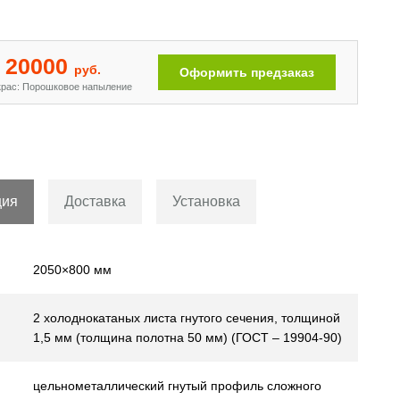
20000
руб.
Оформить предзаказ
рас: Порошковое напыление
ция
Доставка
Установка
2050×800 мм
2 холоднокатаных листа гнутого сечения, толщиной
1,5 мм (толщина полотна 50 мм) (ГОСТ – 19904-90)
цельнометаллический гнутый профиль сложного