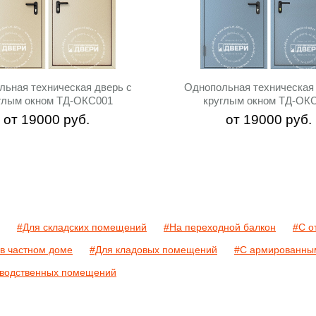
льная техническая дверь с
Однопольная техническая 
глым окном ТД-ОКС001
круглым окном ТД-ОК
от
19000
руб.
от
19000
руб.
#Для складских помещений
#На переходной балкон
#С о
в частном доме
#Для кладовых помещений
#С армированным
зводственных помещений