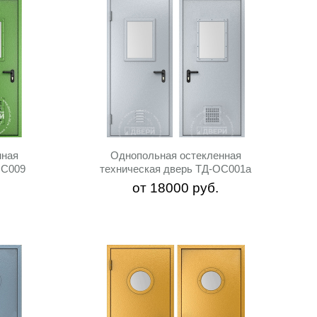
нная
Однопольная остекленная
ОС009
техническая дверь ТД-ОС001a
от
18000
руб.