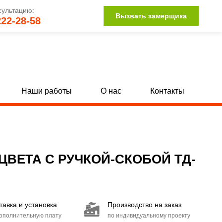
сультацию:
Вызвать замерщика
222-28-58
Наши работы
О нас
Контакты
Двери для трансформаторных
[62]
[9]
С круглым окном
50]
[9]
ВЕТА С РУЧКОЙ-СКОБОЙ ТД-
С вентиляцией
9]
[45]
тавка и установка
Производство на заказ
дополнительную плату
по индивидуальному проекту