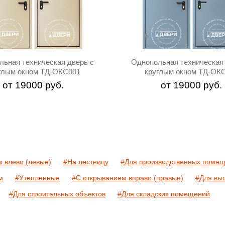
льная техническая дверь с
Однопольная техническая 
глым окном ТД-ОКС001
круглым окном ТД-ОК
от
19000
руб.
от
19000
руб.
 влево (левые)
#На лестницу
#Для производственных поме
м
#Утепленные
#С открыванием вправо (правые)
#Для вы
#Для строительных объектов
#Для складских помещений