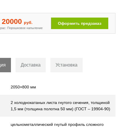
20000
руб.
Оформить предзаказ
рас: Порошковое напыление
ция
Доставка
Установка
2050×800 мм
2 холоднокатаных листа гнутого сечения, толщиной
1,5 мм (толщина полотна 50 мм) (ГОСТ – 19904-90)
цельнометаллический гнутый профиль сложного