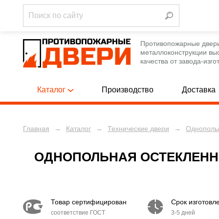
Противопожарные двер
металлоконструкции вы
качества от завода-изго
Каталог
Производство
Доставка
Главная
→
Каталог
→
Технические двери
→
Однопольн
Однопольны
ПРОТИВОПОЖАРНЫЕ ДВЕРИ
[788]
Полуторные
ПРОТИВОПОЖАРНЫЕ ЛЮКИ
[12]
ОДНОПОЛЬНАЯ ОСТЕКЛЕННА
Двупольные
ПРОТИВОПОЖАРНЫЕ ВОРОТА
[12]
Белого цве
ТЕХНИЧЕСКИЕ ДВЕРИ
[250]
Товар сертифицирован
Срок изготовл
С ручкой-с
соответствие ГОСТ
3-5 дней