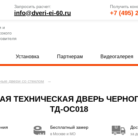
Запросить расчет:
Получить кон
info@dveri-ei-60.ru
+7 (495) 
и и
сокого
товителя
Установка
Партнерам
Видеогалерея
ые двери со стеклом
→
е глухие двери
Однопольные двери со стеклом
[33]
 глухие двери
Полуторные двери со стеклом
[24]
[
Я ТЕХНИЧЕСКАЯ ДВЕРЬ ЧЕРНОГ
 глухие двери
Двупольные двери со стеклом
[23]
[4
ТД-ОС018
та
[11]
ения
Бесплатный замер
Дос
кобой
[156]
в Москве и МО
за 