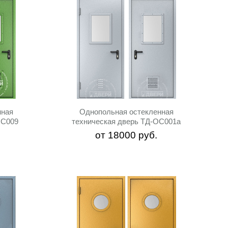
нная
Однопольная остекленная
ОС009
техническая дверь ТД-ОС001a
от
18000
руб.