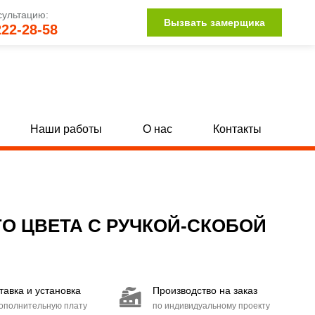
сультацию:
Вызвать замерщика
222-28-58
Наши работы
О нас
Контакты
Двери для трансформаторных
[62]
[9]
С круглым окном
50]
[9]
О ЦВЕТА С РУЧКОЙ-СКОБОЙ
С вентиляцией
9]
[45]
тавка и установка
Производство на заказ
дополнительную плату
по индивидуальному проекту