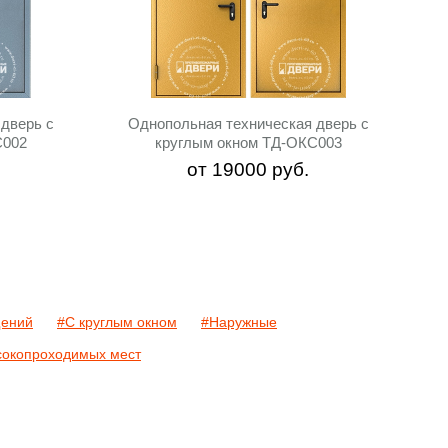
дверь с
Однопольная техническая дверь с
С002
круглым окном ТД-ОКС003
от
19000
руб.
щений
#С круглым окном
#Наружные
сокопроходимых мест