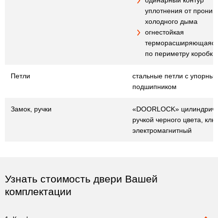
одинарный контур
уплотнения от проник
холодного дыма
огнестойкая
терморасширяющаяся
по периметру коробки
Петли
стальные петли с упорны
подшипником
Замок, ручки
«DOORLOCK» цилиндричес
ручкой черного цвета, клю
электромагнитный
Узнать стоимость двери Вашей
комплектации