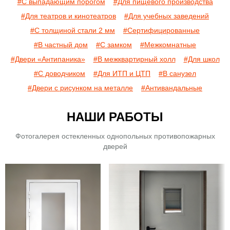
#С выпадающим порогом
#Для пищевого производства
#Для театров и кинотеатров
#Для учебных заведений
#С толщиной стали 2 мм
#Сертифицированные
#В частный дом
#С замком
#Межкомнатные
#Двери «Антипаника»
#В межквартирный холл
#Для школ
#С доводчиком
#Для ИТП и ЦТП
#В санузел
#Двери с рисунком на металле
#Антивандальные
НАШИ РАБОТЫ
Фотогалерея остекленных однопольных противопожарных
дверей