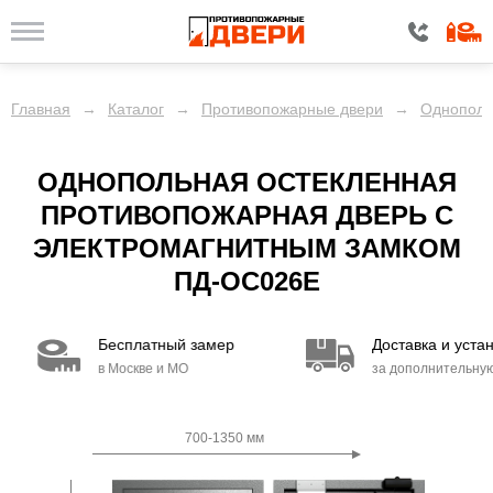
Главная
→
Каталог
→
Противопожарные двери
→
Однополь
ОДНОПОЛЬНАЯ ОСТЕКЛЕННАЯ
ПРОТИВОПОЖАРНАЯ ДВЕРЬ С
ЭЛЕКТРОМАГНИТНЫМ ЗАМКОМ
ПД-ОС026E
Бесплатный замер
Доставка и установк
в Москве и МО
за дополнительную пл
700-1350 мм