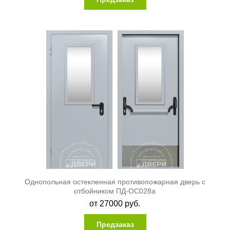
Однопольная остекленная противопожарная дверь с
отбойником ПД-ОС028a
от
27000
руб.
Предзаказ