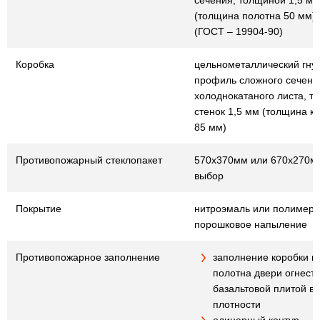
сечения, толщиной 1,5 мм
(толщина полотна 50 мм)
(ГОСТ – 19904-90)
Коробка
цельнометаллический гну
профиль сложного сечения
холоднокатаного листа, т
стенок 1,5 мм (толщина к
85 мм)
Противопожарный стеклопакет
570х370мм или 670х270мм
выбор
Покрытие
нитроэмаль или полимер
порошковое напыление
Противопожарное заполнение
заполнение коробки и
полотна двери огнест
базальтовой плитой в
плотности