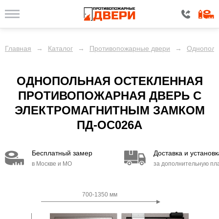
Главная
→
Каталог
→
Противопожарные двери
→
Однополь
ОДНОПОЛЬНАЯ ОСТЕКЛЕННАЯ
ПРОТИВОПОЖАРНАЯ ДВЕРЬ С
ЭЛЕКТРОМАГНИТНЫМ ЗАМКОМ
ПД-ОС026A
Бесплатный замер
Доставка и установк
в Москве и МО
за дополнительную пл
700-1350 мм