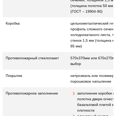
сечения, толщиной 1,5 мм
(толщина полотна 50 мм)
(ГОСТ – 19904-90)
Коробка
цельнометаллический гну
профиль сложного сечения
холоднокатаного листа, т
стенок 1,5 мм (толщина к
85 мм)
Противопожарный стеклопакет
570х370мм или 670х270мм
выбор
Покрытие
нитроэмаль или полимер
порошковое напыление
Противопожарное заполнение
заполнение коробки и
полотна двери огнест
базальтовой плитой в
плотности