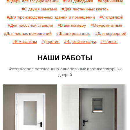
#Двери для госучреждений
#Без доводчика
#Коричневые
#С двумя замками
#Для лестничных клеток
#Для производственных зданий и помещений
#С отделкой
#Для насосной станции
#В венткамеру
#Межкомнатные
#Для чистых помещений
#Шпонированные
#Для серверной
#В магазины
#Дорогие
#В детские сады
#Черные
НАШИ РАБОТЫ
Фотогалерея остекленных однопольных противопожарных
дверей