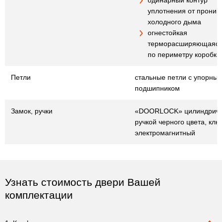
одинарный контур
уплотнения от проник
холодного дыма
огнестойкая
терморасширяющаяся
по периметру коробки
Петли
стальные петли с упорны
подшипником
Замок, ручки
«DOORLOCK» цилиндричес
ручкой черного цвета, клю
электромагнитный
Узнать стоимость двери Вашей
комплектации