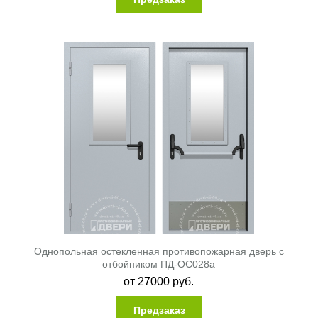
Однопольная остекленная противопожарная дверь с
отбойником ПД-ОС028a
от
27000
руб.
Предзаказ