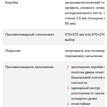
Коробка
цельнометаллический гну
профиль сложного сечения
холоднокатаного листа, т
стенок 1,5 мм (толщина к
85 мм)
Противопожарный стеклопакет
570×370 мм или 670×270 
выбор
Покрытие
нитроэмаль или полимер
порошковое напыление
Противопожарное заполнение
заполнение коробки и
полотна двери огнест
базальтовой плитой в
плотности
одинарный контур
уплотнения от проник
холодного дыма
огнестойкая