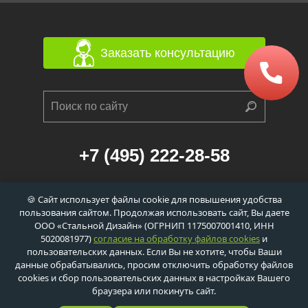
Заказать консультацию
+7 (495) 222-28-58
г. Москва, 1-й Балтийский переулок, д. 6/21
🍪 Сайт использует файлы cookie для повышения удобства
к. 1 (станция метро «Сокол», 560м)
пользования сайтом. Продолжая использовать сайт, Вы даете
info@dveri-ei-60.ru
ООО «Стальной Дизайн» (ОГРНИП 1175007001410, ИНН
5020081977)
согласие на обработку файлов cookies
и
пользовательских данных. Если Вы не хотите, чтобы Ваши
данные обрабатывались, просим отключить обработку файлов
cookies и сбор пользовательских данных в настройках Вашего
Политика обработки персональных данных
браузера или покинуть сайт.
Политика обработки сookie-файлов