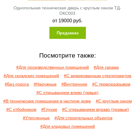
Однопольная техническая дверь с круглым окном ТД-
ОКС003
от
19000
руб.
Предзаказ
Посмотрите также:
#Для производственных помещений
#Для гаража
#Для складских помещений
#С армированным стеклопакетом
#Без порога
#Наружные
#Внутренние
#С терморазрывом
#С открыванием влево (левые)
#В технические помещения в частном доме
#С круглым окном
#С отбойником
#Глухие
#С открыванием вправо (правые)
#Утепленные
#Для строительных объектов
#Для кладовых помещений